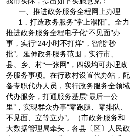
我市实际，提出如下实施意见
：
一、推进政务服务全程网上办理
1
．
打造政务服务
“
掌上濮阳
”
。全力
推进政务服务全程电子化
“
不见面
”
办
事，实行
“
24
小时不打烊
”
，智能
“
秒
批
”
。延伸政务服务范围，实行市、
县、乡、村
“
一张网
”
，四级均可办理政
务服务事项。在行政村设置代办站，配
备专职代办人员，实行政务服务全领域
代办服务，打通服务基层
“
最后一公
里
”
，实现群众办事
“
零跑腿、零排队、
不见面、立等立办
”
。（市政务服务和
大数据管理局牵头，各县〔区〕人民政