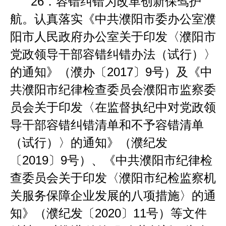
26
．
容错纠错为改革创新保驾护
航。认真落实《中共濮阳市委办公室濮
阳市人民政府办公室关于印发
〈
濮阳市
党政领导干部容错纠错办法（试行）
〉
的通知》（濮办〔
2017
〕
9
号）及《
中
共濮阳市纪律检查委员会濮阳市监察委
员会关于印发〈
在监督执纪中对党政领
导干部容错纠错清单和不予容错清单
（试行）
〉
的通知》（濮纪发
〔
2019
〕
9
号）、《
中共濮阳市纪律检
查委员会关于印发〈
濮阳市纪检监察机
关服务保障企业发展的八项措施
〉的通
知
》（濮纪发〔
2020
〕
11
号）等文件