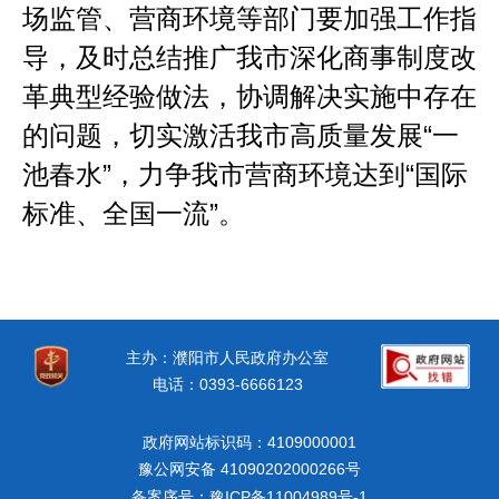
场监管、营商环境等部门要加强工作指
导，及时总结推广我市深化商事制度改
革典型经验做法，协调解决实施中存在
的问题，切实激活我市高质量发展
“
一
池春水
”
，力争我市营商环境达到
“
国际
标准、全国一流
”
。
主办：濮阳市人民政府办公室
电话：0393-6666123
政府网站标识码：4109000001
豫公网安备 41090202000266号
备案序号：豫ICP备11004989号-1