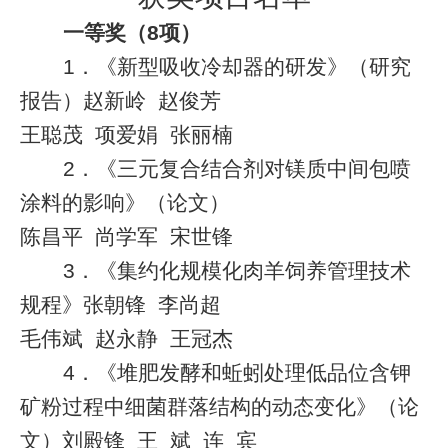
一等奖（
8
项）
1
．《新型吸收冷却器的研发》（研究
报告）赵新岭
赵俊芳
王聪茂
项爱娟
张丽楠
2
．《三元复合结合剂对镁质中间包喷
涂料的影响》（论文）
陈昌平
尚学军
宋世锋
3
．《集约化规模化肉羊饲养管理技术
规程》张朝锋
李尚超
毛伟斌
赵永静
王冠杰
4
．《堆肥发酵和蚯蚓处理低品位含钾
矿粉过程中细菌群落结构的动态变化》（论
文）刘殿锋
王
斌
连
宾