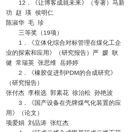
12
．《让博客成就未来》（专著）马新
功
赵
瑛
侯明仁
陈淑华
毛
珍
三等奖（
19
项）
1
．《立体化综合对标管理在煤化工企
业的探索和应用》（研究报告）严
媛
耿
健
常瑞英
张思维
岳婷婷
2
．《橡胶促进剂
PDM
的合成研究》
（研究报告）
张付杰
李根选
郭素花
徐治松
孙艳波
3
．《国产设备在壳牌煤气化装置的应
用》（论文）
项爱娟
刘品涛
张红杰