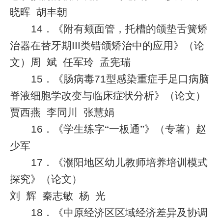
晓晖
胡丰朝
14
．《附有颊面管，托槽的颌垫舌簧矫
治器在替牙期
III
类错颌矫治中的应用》（论
文）周
斌
任军玲
孟宪瑞
15
．《肠病毒
71
型感染重症手足口病脑
脊液细胞学改变与临床症状分析》（论文）
贾西燕
李同川
张慧娟
16
．《学生练字“一板通”》（专著）赵
少军
17
．《濮阳地区幼儿教师培养培训模式
探究》（论文）
刘
辉
秦志敏
杨
光
18
．《中原经济区区域经济差异及协调