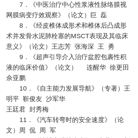
7
．《中医治疗中心性浆液性脉络膜视
网膜病变疗效观察》（论文）巨
磊
8
．《经皮椎体成形术和椎体后凸成形
术并发骨水泥肺栓塞的
MSCT
表现及其临床
意义》（论文）王志芳
张海深
王
勇
9
．《超声引导介入治疗盆腔包裹性积
液的临床价值》（论文）
连醒华
徐更田
佘亚鹏
10
．《自主能力发展导航》（专著）王
明平
靳俊友
沙军华
王廷
君
封秀梅
11
．《汽车转弯时的安全速度》（论
文）周
侃
周
军