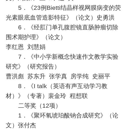
5
．《
23
例
Bietti
结晶样视网膜病变的荧
光素眼底血管造影特征》（论文）史勇洪
6
．《经肛门单孔腹腔镜直肠肿瘤切除
围术期护理》（论文）
李红恩
刘慧娟
7
．《中小学新概念快速作文教学实验
研究》（研究报告）
曹洪彪
苏东升
张学真
房学纯
史丽平
8
．
《
I talk
（英语有声互动学习教
材）》（专著）
裴金玲
程想联
二等奖（
12
项）
1
．《聚环氧琥珀酸钠合成研究》（论
文）张付杰