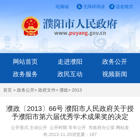
电脑端
无障碍阅读
适老模式
网站首页
走进濮阳
政务公开
政务服务
政民互动
视频新闻
首页
>
政务公开
>
政府文件
>
濮政
>
2013
濮政〔2013〕66号 濮阳市人民政府关于授
予濮阳市第六届优秀学术成果奖的决定
公开形式:主动公开 公开时限:常年公开
市政府办公室 网站发
布:2013-11-20浏览量：
187