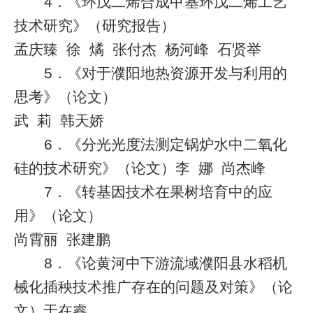
4
．《环戊二烯合成甲基环戊二烯工艺
技术研究》（研究报告）
孟庆臻
徐
燏
张付杰
杨河峰
石贤举
5
．《对于濮阳地热资源开发与利用的
思考》（论文）
武
莉
韩天娇
6
．《分光光度法测定锅炉水中二氧化
硅的技术研究》（论文）李
娜
尚杰峰
7
．《转基因技术在果树培育中的应
用》（论文）
尚霄丽
张建鹏
8
．《论黄河中下游流域濮阳县水稻机
械化插秧技术推广存在的问题及对策》（论
文）于在睿