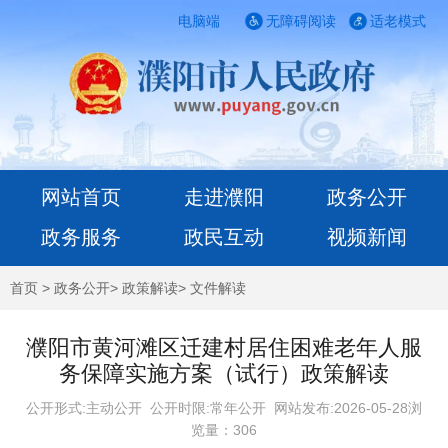
电脑端
无障碍阅读
适老模式
网站首页
走进濮阳
政务公开
政务服务
政民互动
视频新闻
首页
>
政务公开
>
政策解读
>
文件解读
濮阳市黄河滩区迁建村居住困难老年人服
务保障实施方案（试行）政策解读
公开形式:主动公开 公开时限:常年公开
网站发布:2026-05-28浏
览量：
306