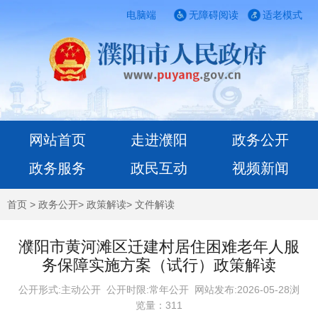
电脑端
无障碍阅读
适老模式
网站首页
走进濮阳
政务公开
政务服务
政民互动
视频新闻
首页
>
政务公开
>
政策解读
>
文件解读
濮阳市黄河滩区迁建村居住困难老年人服
务保障实施方案（试行）政策解读
公开形式:主动公开 公开时限:常年公开
网站发布:2026-05-28浏
览量：
311