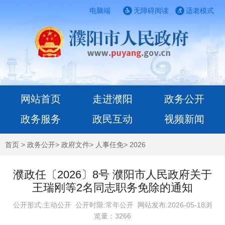
电脑端
无障碍阅读
适老模式
网站首页
走进濮阳
政务公开
政务服务
政民互动
视频新闻
首页
>
政务公开
>
政府文件
>
人事任免
>
2026
濮政任〔2026〕8号 濮阳市人民政府关于
王瑞刚等2名同志职务免除的通知
公开形式:主动公开 公开时限:常年公开
网站发布:2026-05-18浏
览量：
3266