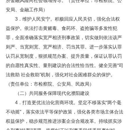
济金融风险向社会领域传导。（责任单位：市检察院、公
安局、金融工作局）
3．维护人民安宁。积极回应人民关切，强化合法权
益保护。依法打击黄赌毒、食药环、盗抢骗等多发性犯
罪，全面准确落实宽严相济刑事政策，切实做到依法该严
则严、当宽则宽、宽严相济、罚当其罪。进一步落实认罪
认罚从宽制度，狠抓规范办案、提升质量，保证认罪认罚
的自愿性真实性、量刑建议的合法性恰当性。健全完善“司
法救助 社会救助”机制，强化对社会困难群众的保护。
（责任单位：市检察院、公安局、民政局）
（二）共同服务保障现代化濮阳建设
4．打造更优法治化营商环境。坚定不移落实“两个毫
不动摇”，落实依法平等保护政策，强化各类市场主体合法
权益保护，稳步规范推进涉案企业合规改革。持续抓实涉