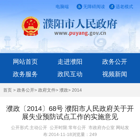
电脑端
无障碍阅读
适老模式
网站首页
走进濮阳
政务公开
政务服务
政民互动
视频新闻
首页
>
政务公开
>
政府文件
>
濮政
>
2014
濮政〔2014〕68号 濮阳市人民政府关于开
展失业预防试点工作的实施意见
公开形式:主动公开 公开时限:常年公开
市政府办公室 网站发
布:2014-11-18浏览量：
249