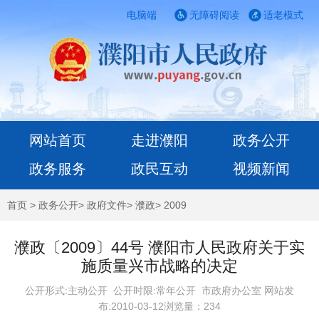
电脑端
无障碍阅读
适老模式
网站首页
走进濮阳
政务公开
政务服务
政民互动
视频新闻
首页
>
政务公开
>
政府文件
>
濮政
>
2009
濮政〔2009〕44号 濮阳市人民政府关于实
施质量兴市战略的决定
公开形式:主动公开 公开时限:常年公开
市政府办公室 网站发
布:2010-03-12浏览量：
234