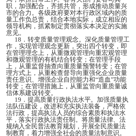
职，加强配合，齐抓共管，形成推动质量兴
市的合力。各级政府要对本行政区域内的质
量工作负总责，结合本地实际，成立相应的
领导机构
，
抓紧制定贯彻落实本决定的实施
意见。
18
．转变质量管理观念。深化质量管理工
作，实现管理观念更新，突出四个转变，即
在管理理念上，从重微观管理向重宏观管理
和微观管理的有机结合转变；在管理手段
上，从重监督抽查向重质量预警转变；在管
理方式上，从重检查督导向重强化企业质量
责任意识、增强企业自控能力和“造血”功能
转变；在管理措施上，从重监管向重质量诚
信体系建设转变。
19
．
提高质量行政执法水平。加强质量执
法队伍建设
，
改进和充实执法装备，严格依
法行政，提高执法人员的综合素质和执法水
平，落实行政执法责任制。将质量法律、法
规纳入全民普法教育规划
，
开展全民质量法
制教育，着力增强全社会的质量法制意识。