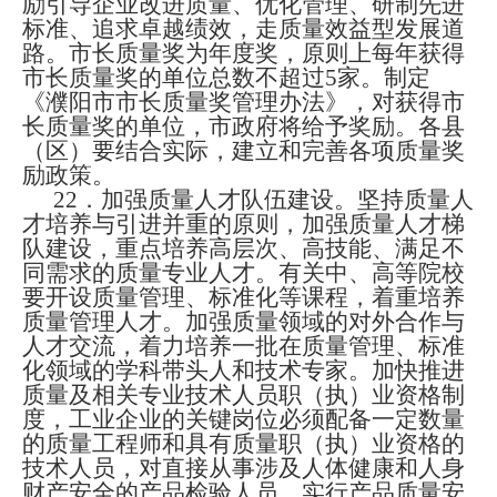
励引导企业改进质量、优化管理、研制先进
标准、追求卓越绩效，走质量效益型发展道
路。市长质量奖为年度奖，原则上每年获得
市长质量奖的单位总数不超过
5
家。制定
《濮阳市市长质量奖管理办法》，对获得市
长质量奖的单位，市政府将给予奖励。各县
（区）要结合实际，建立和完善各项质量奖
励政策。
22
．加强质量人才队伍建设。坚持质量人
才培养与引进并重的原则，加强质量人才梯
队建设，重点培养高层次、高技能、满足不
同需求的质量专业人才。有关中、高等院校
要开设质量管理、标准化等课程，着重培养
质量管理人才。加强质量领域的对外合作与
人才交流
，
着力培养一批在质量管理、标准
化领域的学科带头人和技术专家。加快推进
质量及相关专业技术人员职（执）业资格制
度，工业企业的关键岗位必须配备一定数量
的质量工程师和具有质量职（执）业资格的
技术人员，对直接从事涉及人体健康和人身
财产安全的产品检验人员，实行产品质量安