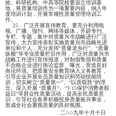
效。科研机构、中高等院校要设立培训基
地，将质量培训作为一项重要内容，纳入年
度培训计划，开展常规性质量管理培训工
作。
25
．
广泛开展宣传教育。要充分利用电
视、广播、报刊、网络等媒体，开辟专刊、
专栏、专题，集中对质量兴市战略进行广泛
宣传
，
大力宣传表彰实施质量兴市战略先进
单位和个人，充分发挥“质量龙乡行”、“质量
纵横”等专业质量栏目作用，广泛对质量兴市
战略工作进行宣传报道，对制假售假和质量
不合格企业进行舆论监督、曝光，营造良好
舆论环境。把质量安全教育纳入义务教育
，
引导企业开展全员质量知识和劳动技能培
训
，
切实树立“质量第一”、“以质取胜”的理
念。深入开展 “质量月”、“
3
·
15
保护消费者权
益日”等群众性质量活动，提高全民质量意
识，引导社会各界积极投身质量振兴事业，
形成全社会重视质量的良好氛围。
○○
二
九年十月十日