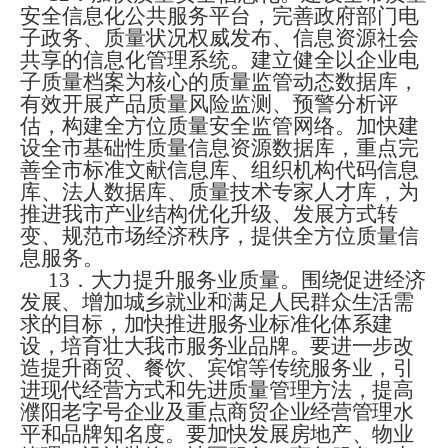
安全信息化公共服务平台，完善政府部门电
子政务、质量状况权威发布、信息资源社会
共享的信息化管理系统。建立健全以企业电
子质量档案为核心的质量监管动态数据库，
有效开展产品质量风险监测、预警分析评
估，构建全方位质量安全监管网络。加快建
设全市基础性质量信息资源数据库，重点完
善全市标准文献信息库、组织机构代码信息
库、法人数据库、质量技术专家人才库，为
推进我市产业结构优化升级、发展方式转
变、规范市场经济秩序，提供全方位质量信
息服务。
13
．大力提升服务业质量。
围绕促进经济
发展、增加城乡就业和满足人民群众生活需
求的目标
，
加快推进服务业标准化体系建
设，培育壮大我市服务业品牌。要进一步改
造提升商贸、餐饮、宾馆等传统服务业，引
进现代经营方式和先进质量管理方法，提高
濮阳老字号企业及重点商贸企业经营管理水
平和品牌知名度。要加快发展房地产、物业