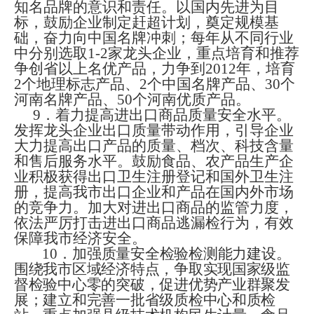
知名品牌的意识和责任。以国内先进为目
标，鼓励企业制定赶超计划，奠定规模基
础，奋力向中国名牌冲刺；每年从不同行业
中分别选取
1-2
家龙头企业，重点培育和推荐
争创省以上名优产品，力争到
2012
年，培育
2
个地理标志产品、
2
个中国名牌产品、
30
个
河南名牌产品、
50
个河南优质产品。
9
．着力提高进出口商品质量安全水平。
发挥龙头企业出口质量带动作用，
引导企业
大力提高出口产品的质量、档次、科技含量
和售后服务水平
。鼓励食品、农产品生产企
业积极获得出口卫生注册登记和国外卫生注
册，提高我市出口企业和产品在国内外市场
的竞争力。加大对进出口商品的监管力度，
依法严厉打击进出口商品逃漏检行为
，
有效
保障我市经济安全。
10
．
加强质量安全检验检测能力建设。
围绕我市区域经济特点，争取实现国家级监
督检验中心零的突破，促进优势产业群聚发
展；建立和完善一批省级质检中心和质检