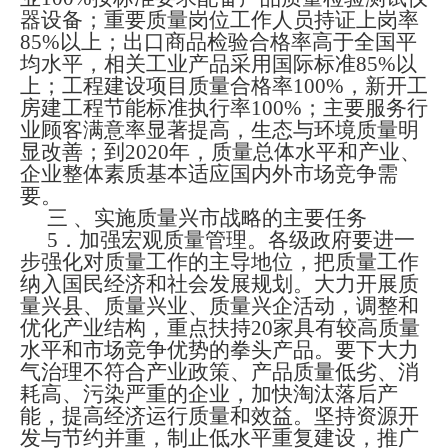
器设备；重要质量岗位工作人员持证上岗率
85%
以上；出口商品检验合格率高于全国平
均水平，相关工业产品采用国际标准
85%
以
上；工程建设项目质量合格率
100%
，新开工
房建工程节能标准执行率
100%
；主要服务行
业顾客满意率显著提高，生态与环境质量明
显改善；到
2020
年，质量总体水平和产业、
企业整体素质基本适应国内外市场竞争需
要。
三
、实施质量兴市战略的主要任务
5
．加强宏观质量管理。各级政府要进一
步强化对质量工作的主导地位，把质量工作
纳入国民经济和社会发展规划。大力开展质
量兴县、质量兴业、质量兴企活动，调整和
优化产业结构，重点扶持
20
家具有较高质量
水平和市场竞争优势的拳头产品。要下大力
气治理不符合产业政策、产品质量低劣、消
耗高、污染严重的企业，加快淘汰落后产
能，提高经济运行质量和效益。坚持资源开
发与节约并重，制止低水平重复建设，推广