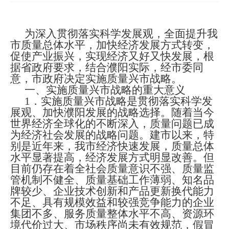
为深入贯彻落实科学发展观，全面提升我
市质量总体水平，加快经济发展方式转变，
促使产业振兴，实现经济又好又快发展，根
据省政府要求，结合濮阳实际，经市委同
意，市政府决定实施质量兴市战略。
一、实施质量兴市战略的重大意义
1
．实施质量兴市战略是贯彻落实科学发
展观、加快濮阳发展的战略选择。随着当今
世界经济全球化的不断深入，质量问题已成
为经济社会发展的战略问题。建市以来，特
别是近年来，我市经济快速发展，质量总体
水平显著提高，经济发展方式明显改善。但
目前仍存在着全社会质量意识不强、质量监
管机制不健全、质量基础工作薄弱、知名品
牌较少、企业技术创新和产品更新换代能力
不足、具有规模效益和较强竞争能力的企业
集团不多、服务质量整体水平不高、资源环
境代价过大、市场秩序尚未有效规范，假冒