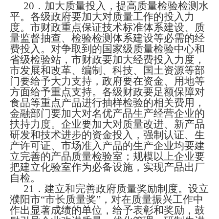
20
．加大质量投入，提高质量检验检测水
平。各级政府要加大对质量工作的投入力
度。市财政重点保证技术标准体系建设、质
量监督抽查、检验检测体系建设等必需的经
费投入。对争取到的国家级质量检验中心和
省级检验站，市财政要加大经费投入力度，
市发展和改革、编制、科技、国土资源等部
门要给予大力支持，政府要在资金、用地等
方面给予重点支持。各级财政要足额保障对
食品等重点产品进行抽样检验的相关费用，
金融部门要加大对名优产品生产经营企业的
扶持力度。企业要加大对质量改进、新产品
研发和技术进步的资金投入，强制认证、生
产许可证、市场准入产品的生产企业均要建
立完善的产品质量检验室；规模以上企业要
把建立化验室作为必备设施，实现产品出厂
自检。
21
．建立和完善政府质量奖励制度。设立
濮阳市“市长质量奖”，对在质量振兴工作中
作出显著成绩的单位，给予表彰和奖励，鼓