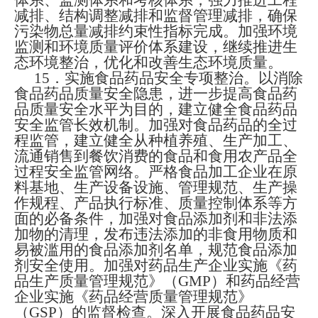
体系、监测体系和考核体系，强力推进工程
减排、结构调整减排和监督管理减排，确保
污染物总量减排约束性指标完成。加强环境
监测和环境质量评价体系建设，继续推进生
态环境整治
，
优化和改善生态环境质量。
15
．实施食品药品安全专项整治。以消除
食品药品质量安全隐患，进一步提高食品药
品质量安全水平为目的，建立健全食品药品
安全监管长效机制。加强对食品药品的全过
程监管，建立健全从种植养殖、生产加工、
流通销售到餐饮消费的食品和食用农产品全
过程安全监管网络。严格食品加工企业在原
料基地、生产设备设施、管理规范、生产操
作规程、产品执行标准、质量控制体系等方
面的必备条件，加强对食品添加剂和非法添
加物的清理，发布违法添加的非食用物质和
易被滥用的食品添加剂名单，规范食品添加
剂安全使用。加强对药品生产企业实施《药
品生产质量管理规范》（
GMP
）和药品经营
企业实施《药品经营质量管理规范》
（
GSP
）的监督检查。深入开展食品药品安