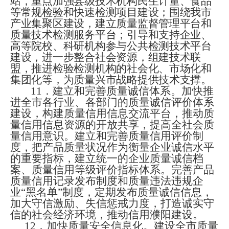
站，重点加强县级技术机构民生计量、食品
等常规检验和快速检测项目建设；围绕我市
产业集聚区建设，建立质量监督管理平台和
质量技术检测服务平台；引导和支持企业、
高等院校、科研机构参与公共检测技术平台
建设，进一步整合社会资源，组建技术联
盟，推进检验检测机构的社会化、市场化和
集团化等，为质量兴市战略提供技术支撑。
11
．建立和完善质量诚信体系。加快推
进全市各行业、各部门的质量诚信评价体系
建设，构建质量信用信息交流平台，推动质
量信用信息资源的开放共享，提高全社会质
量信用意识。
建立和完善质量信用评价制
度，
把产品质量状况作为衡量企业诚信水平
的重要指标，建立统一的企业质量诚信档
案、质量信用等级评价指标体系。完善
产品
质量信用记录发布制度和质量违法违规企
业“黑名单”制度，
定期发布质量诚信信息，
加大守信激励、失信惩戒力度，打造诚实守
信的社会经济环境，推动信用濮阳建设。
12
．加快质量安全信息化。建设全市质量