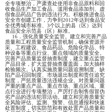
全专项整治，严肃查处使用非食品原料和回
收食品生产加工食品、滥用食品添加剂、虚
假食品药品广告的违法行为。积极推进食品
安全市创建工作，力争到
2012
年达到食品安
全优秀城市标准、
3
个以上的县（区）达到
食品安全示范县（区）标准。
16
．
强化质量安全监管。建立和完善产品
质量和工程质量安全监管机制，
确保资源开
采、工程建设、食品药品、危险化学品、特
种设备等重点行业、重点领域的质量安全。
完善产品质量监督抽查制度
，建立
重点监管
产品目录，扩大
监督抽查覆盖面，加大抽样
检验频次。
认真实施
质量问题追溯制度、缺
陷产品召回制度、市场退出制度和责任追究
制度，严惩质量违法违规企业。
对质量问题
严重的重点产品、重点市场、重点区域、重
点行业进行专项整治，严厉打击制售假冒伪
劣产品的违法犯罪活动。建立和完善质量安
全风险评估、监测、预警、信息通报和快速
处置制度，切实防范和有效处置产品质量和