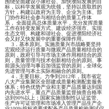
围绕全面建设小康社会、加快濮阳发展的目
标，以科学发展观为统领，坚持以质取胜的
方针，构建以政府为主导、企业为主体、部
门协作和社会参与相结合的质量工作体
系
，
全面提高总体质量水平
，
充分发挥质量
工作在转变发展方式、建设经济强市、实现
生态文明、构建和谐社会、促进濮阳经济社
会又好又快发展中的重要保障作用。
3
．基本原则。实施质量兴市战略要坚持
宏观经济运行质量与微观产品质量相结合的
原则，政府引导与市场主体作用相结合的原
则，质量管理与技术创新相结合的原则、事
前源头治理与事后加强监管的原则，全球化
先进管理与本土实际相融合的原则。
4
．主要目标。力争到
2012
年，我市省定
八大产业集聚区全部建成质量检测配套服务
体系；特色优势产业和主要产品质量达到国
内先进水平
，
重点产品质量监督抽查合格率
达到
90%
以上；国家实施强制性认证监管、
生产许可证管理和市场准入管理产品生产企
业
100%
按标准要求配备产品质量检验测试仪