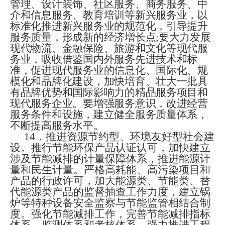
管理、设计装饰、社区服务、商务服务、中
介和信息服务、教育培训等新兴服务业，以
标准化推进新兴服务业的规范化
，
引导提升
服务质量，形成新的经济增长点
;
要大力发展
现代物流、金融保险、旅游和文化等现代服
务业，吸收借鉴国内外服务先进技术和标
准，促进现代服务业的信息化、国际化、规
模化和品牌化建设，加快培育、壮大一批具
有品牌优势和国际影响力的精品服务项目和
现代服务企业。要增强服务意识，改进经营
服务条件和设施，建立健全服务质量体系，
不断提高服务水平。
14
．
推进资源节约型、环境友好型社会建
设。
推行节能环保产品认证认可，加快建立
涉及节能减排的计量保障体系
，
推进能源计
量和民生计量。严格高耗能、高污染项目和
产品的行政许可
，
加大能源类、节能类、替
代能源类产品的监督抽查工作力度，建立锅
炉等特种设备安全监察与节能监管相结合制
度。强化节能减排工作，完善节能减排指标