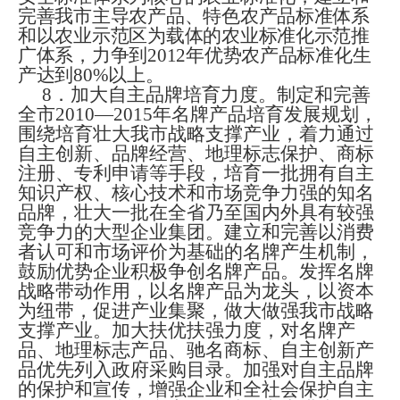
完善我市主导农产品、特色农产品标准体系
和以农业示范区为载体的农业标准化示范推
广体系，力争到
2012
年优势农产品标准化生
产达到
80%
以上。
8
．加大自主品牌培育力度。制定和完善
全市
2010
—
2015
年名牌产品培育发展规划，
围绕培育壮大我市战略支撑产业，着力通过
自主创新、品牌经营、地理标志保护、商标
注册、专利申请等手段，培育一批拥有自主
知识产权、核心技术和市场竞争力强的知名
品牌，壮大一批在全省乃至国内外具有较强
竞争力的大型企业集团。建立和完善以消费
者认可和市场评价为基础的名牌产生机制，
鼓励优势企业积极争创名牌产品。发挥名牌
战略带动作用，以名牌产品为龙头，以资本
为纽带，促进产业集聚，做大做强我市战略
支撑产业。加大扶优扶强力度，对名牌产
品、地理标志产品、驰名商标、自主创新产
品优先列入政府采购目录。加强对自主品牌
的保护和宣传，增强企业和全社会保护自主