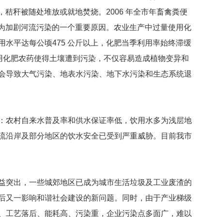
秸秆被随处堆放或就地焚烧。2006 年全市年畜禽粪便
成为加剧河流污染的一个重要原因。农业生产中过量使用化
水平达每公顷475 公斤以上，化肥当季利用率始终滞缓
使用化肥农药使得土壤遭到污染，不仅容易造成植物变异和
会导致大气污染、地表水污染、地下水污染和生态系统退
：农村自来水普及率和供水保证率低，饮用水多为浅层地
流沿岸及部分地区的饮水安全已受到严重威胁。目前我市
益突出，一些城郊地区已成为城市生活垃圾及工业废渣的
后又一影响和谐社会建设的新问题。同时，由于产业梯级
、工艺落后、能耗高、污染重，企业污染点多面广，难以