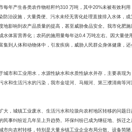
年产生各类农作物秸秆约310 万吨，其中20%未被有效利用，
有污染防治设施，大量粪便、污水未经无害化处理直接排入水体，
度地影响到农产品质量的提高，甚至威胁食品安全。我市化肥施用
成水体富营养化；农药的施用量每年达0.4 万吨左右。因大量
富集到人体和动物体中，引发疾病，威胁人民群众身体健康，还
于城市和工业用水，水源性缺水和水质性缺水并存，主要表现为
污水和生活污水的污染，我市金堤河、马颊河、第三濮清南等河
扩大，城镇工业废水、生活污水和垃圾向农村地区转移的问题日
的民事纠纷近几年呈上升趋势。环保纠纷已成为继征地、拆迁之
城市向农村转移，特别是大量乡镇工业企业布局分散、设备简陋