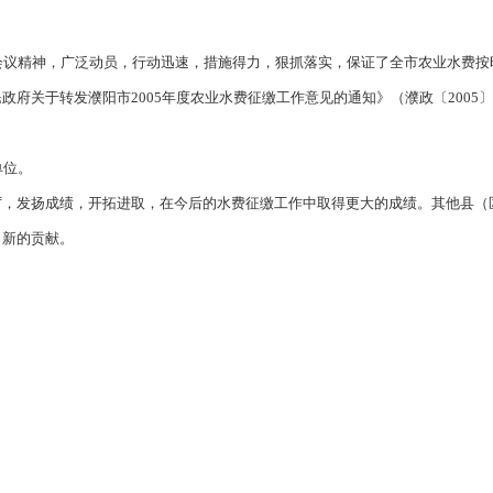
会议精神，广泛动员，行动迅速，措施得力，狠抓落实，保证了全市农业水费
府关于转发濮阳市2005年度农业水费征缴工作意见的通知》（濮政〔2005〕
单位。
厉，发扬成绩，开拓进取，在今后的水费征缴工作中取得更大的成绩。其他县（
出新的贡献。