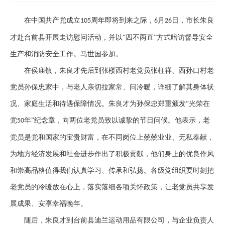
在中国共产党成立
周年即将到来之际，
月
日，市长朱良
105
6
26
才赴台前县开展走访慰问活动，并以“四不两直”方式暗访督导安全
生产和消防安全工作。马世国参加。
在侯庙镇，朱良才先后到张楼西村老党员张柱祥、西孙口村老
党员孙保忠家中，与老人亲切拉家常、问冷暖，详细了解其身体状
况、家庭生活和待遇保障情况。朱良才为孙保忠郑重颁发
“光荣在
党
年”纪念章，向两位老党员致以诚挚的节日问候。他表示，老
50
党员是党和国家的宝贵财富，在不同岗位上兢兢业业、无私奉献，
为地方经济发展和社会进步作出了积极贡献，他们身上的优良作风
和崇高品格值得我们认真学习、传承和弘扬。各级党组织要时刻把
老党员的冷暖放在心上，落实落细各项关怀政策，让老党员共享发
展成果、安享幸福晚年。
随后，朱良才到台前县迪兰运动用品有限公司，与企业负责人