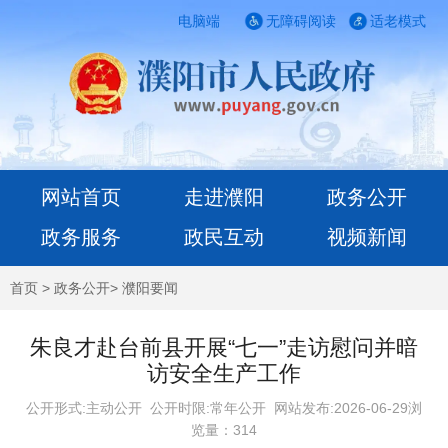
电脑端
无障碍阅读
适老模式
网站首页
走进濮阳
政务公开
政务服务
政民互动
视频新闻
首页
>
政务公开
>
濮阳要闻
朱良才赴台前县开展“七一”走访慰问并暗
访安全生产工作
公开形式:主动公开 公开时限:常年公开
网站发布:2026-06-29浏
览量：
314