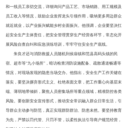
和一线员工亲切交流，详细询问产品工艺、市场销路、用工规模及
员工收入等情况，鼓励企业发挥龙头引领作用，吸纳更多周边群众
就近就业，以产业振兴赋能乡村全面振兴。他强调，企业要坚决扛
起安全生产主体责任，把安全管理贯穿生产经营各环节，常态化开
展风险自查自纠和应急演练培训，牢牢守住安全生产底线。
朱良才还与消防救援人员随机到侯庙镇和范县高码头镇的民
宿、超市等
“九小场所”，暗访检查消防设施配备、疏散通道畅通等
情况，对现场发现的隐患当场交办。他指出，安全生产工作关键在
落实，要坚决摒弃形式主义、杜绝表面文章，把工作重心向基层末
端、薄弱地带倾斜，聚焦人员密集场所等重点领域，精准防控各类
风险。要创新安全宣传形式，推动安全常识融入群众日常生活，引
导群众主动参与防范，真正实现群防群治、防患未然。要坚持教育
为先，严禁以罚代管、只罚不管，以柔性执法引导商户规范经营，