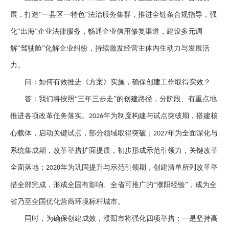
展，打造“一县区一特色”法治服务集群，推进全链条合规指导，强
化“出海”企业法律服务，畅通企业信用修复渠道，建设多元调
解“驾驶舱”化解企业纠纷，持续激发经营主体内生动力与发展活
力。
问：如何有效推进《方案》实施，确保创建工作取得实效？
答：我们将
按照
“三年三步走”的创建路径，分阶段、有重点地
推进各项改革任务落实。
年为制度构建与试点突破期，搭建核
2026
心载体，启动关键试点，部分领域取得突破；
年为全面深化与
2027
系统集成期，改革举措扩面提质，初步形成示范引领力，关键改革
全面落地；
年为巩固提升与示范引领期，创建清单所列改革举
2028
措全部完成，形成全国有影响、全省可推广的“濮阳经验”，成为全
省乃至全国优化营商环境标杆城市。
同时，为确保创建成效，
濮阳市
将强化四项举措：一是坚持高