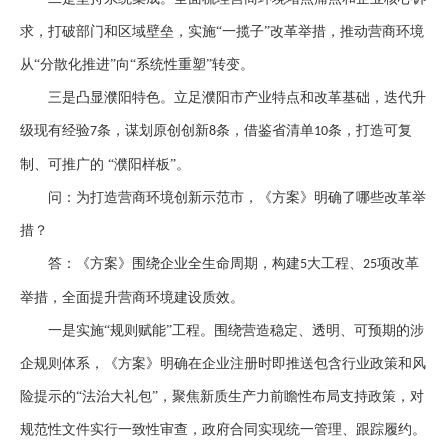
求，打破部门和区域壁垒，实施
“一揽子”改革举措，推动营商环境
从“分散化推进”向“系统性重塑”转变。
三是凸显濮阳特色。立足
濮阳市
产业特点和改革基础，迭代升
级现有经验
条，谋划原创创新
条，借鉴省清单
条，打造可复
7
8
10
制、可推广的 “濮阳样板”。
问：为打造营商环境创新示范市，《方案》明确了哪些改革举
措？
答：《方案》围绕企业全生命周期，构建
大工程、
项改革
5
25
举措，全面提升营商环境建设质效。
一是实施
“规则赋能”工程。围绕营造稳定、透明、可预期的涉
企规则体系，《方案》明确在企业注册时即推送包含行业政策和风
险提示的“法治大礼包”，聚焦新质生产力前瞻性布局支持政策，对
规范性文件实行一致性审查，政府合同实现统一管理、跟踪履约。