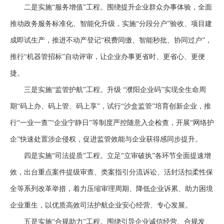
二是实施
“服务增值”工程。围绕提升企业群众办事体验，全面
推动政务服务标准化、智能化升级，实施“分段分户”验收、项目建
成即试生产，推进不动产登记“税费同缴、智能秒批、协同过户”，
推行“机器管招标”自动评审，让企业办事更省时、更省心、更便
捷。
三是实施
“监管护航”工程。升级 “濮阳企业码”实现全生命周
期“码上办、码上管、码上享”，试行“沙盒监管”培育创新企业，推
行“一业一查”“企业宁静日”等制度严控随意入企检查，开展“网络护
企”快速处置涉企侵权，促进监管效能与企业获得感同步提升。
四是实施
“司法提质”工程。立足“立审破执”各环节全面提速增
效，出台重点案件提级审查、类案指引分流诉讼、活封活扣柔性保
全等系列改革举措，着力压缩审理周期、降低企业诉累、助力困境
企业重生，以优质高效司法护航企业安心经营、专心发展。
五是实施
“合规助力”工程。围绕引导企业诚信经营、合规发