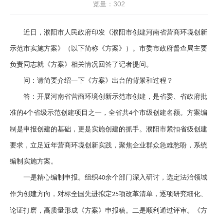
览量：
302
近日，濮阳市人民政府印发《濮阳市创建河南省营商环境创新
示范市实施方案》（以下简称《方案》）。市委市政府督查局主要
负责同志就《方案》相关情况回答了记者提问。
问：请简要介绍一下《方案》出台的背景和过程？
答：开展河南省营商环境创新示范市创建，是省委、省政府批
准的
个省级示范创建项目之一，全省共
个市级创建名额。方案编
4
4
制是申报创建的基础，更是实施创建的抓手。
濮阳市
紧扣省级创建
要求，立足近年营商环境创新实践，聚焦企业群众急难愁盼，系统
编制实施方案。
一是精心编制申报。组织
余个部门深入研讨，选定法治领域
40
作为创建方向，对标全国先进拟定
项改革清单，逐项研究细化、
25
论证打磨，高质量形成《方案》申报稿。二是顺利通过评审。《方