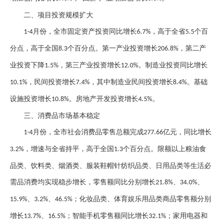
二、
项目投资规模扩大
月份，全市固定资产投资同比增长
，高于全省
个百
1-4
6.7%
5.5
分点，高于全国
个百分点。第一产业投资增长
，第二产
8.3
206.8%
业投资下降
，第三产业投资增长
。制造业投资同比增长
1.5%
12.0%
，民间投资增长
，其中制造业民间投资增长
。基础
10.1%
7.4%
8.4%
设施投资增长
。房地产开发投资增长
。
10.8%
4.5%
三、
消费品市场基本稳定
月份，全市社会消费品零售总额完成
亿元，同比增长
1-4
277.66
，增速与全省持平，高于全国
个百分点。限额以上粮油食
3.2%
1.3
品类、饮料类、烟酒类、服装鞋帽针纺织品类、日用品类等生活必
需品消费均实现稳步增长，零售额同比分别增长
、
、
21.8%
34.0%
、
、
；化妆品类、体育娱乐用品类商品零售额分别
15.9%
3.2%
46.5%
增长
、
；智能手机零售额同比增长
；家用电器和
13.7%
16.5%
32.1%