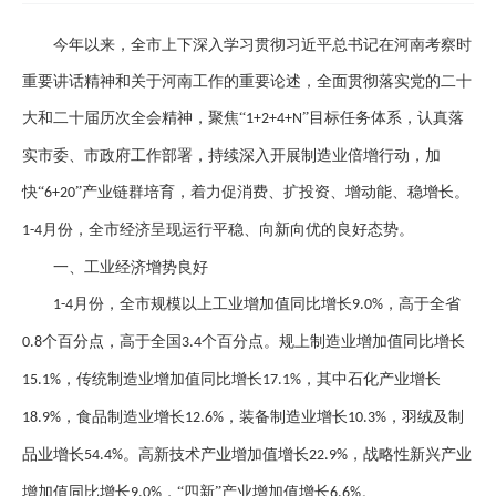
今年以来，全市上下深入学习贯彻习近平总书记在河南考察时
重要讲话精神和关于河南工作的重要论述，全面贯彻落实党的二十
大和二十届历次全会精神，聚焦
“
”目标任务体系，认真落
1+2+4+N
实市委、市政府工作部署，持续深入开展制造业倍增行动，加
快“
”产业链群培育，着力促消费、扩投资、增动能、稳增长。
6+20
月份，全市经济呈现运行平稳、向新向优的良好态势。
1-4
一、
工业经济增势良好
月份，全市规模以上工业增加值同比增长
，高于全省
1-4
9.0%
个百分点，高于全国
个百分点。规上制造业增加值同比增长
0.8
3.4
，传统制造业增加值同比增长
，其中石化产业增长
15.1%
17.1%
，食品制造业增长
，装备制造业增长
，羽绒及制
18.9%
12.6%
10.3%
品业增长
。高新技术产业增加值增长
，战略性新兴产业
54.4%
22.9%
增加值同比增长
，“四新”产业增加值增长
。
9.0%
6.6%