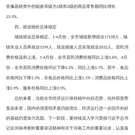
音像器材类中的能效等级为
级和
级的商品零售额同比增长
1
2
。
23.5%
四、
就业物价总体稳定
城镇就业总体稳定。
月份，全市城镇新增就业
人，城
1-4
17158
镇失业人员再就业
人，就业困难人员实现就业
人。居民消
5199
2032
费价格温和上涨。
月份，全市居民消费价格同比上涨
。
月
1-4
0.6%
4
份，全市居民消费价格环比下降
，同比上涨
。其中，食品
0.2%
0.7%
价格同比下降
，非食品价格同比上涨
；消费品价格同比上
1.5%
1.1%
涨
，服务价格同比上涨
。
0.9%
0.5%
总的来看，当前全市经济运行保持稳中向好态势，但外部形势
复杂多变，国内供强需弱矛盾仍较突出，经济运行进一步回升向好
的基础仍需加力巩固。下一阶段，要持续深入学习贯彻习近平总书
记在河南考察时重要讲话精神和关于河南工作的重要论述，认真落