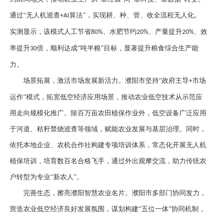
通过“无人机巡查
算法”，实现耕、种、管、收全流程无人化。
+AI
实测显示，该模式人工节省
、水肥节约
、产量提升
、效
80%
20%
20%
率提升
倍，顺利达成“吨半粮”目标，显著提升粮食综合生产能
30
力。
场景拓展，激活市场发展新活力。
濮阳市
坚持
“政府主导
市场
+
运作”模式，拓宽低空经济应用场景，推动农业低空技术从示范应
用走向规模化推广。除百万亩农田植保作业外，低空设备广泛应用
于河道、秸秆禁烧巡查等领域，赋能农业发展与基层治理。同时，
依托本地企业、农机合作社构建专项培训体系，常态化开展无人机
植保培训，培育数百名合格飞手，通过外出观摩交流，助力传统农
户转型为专业“新农人”。
完善生态，擦亮濮阳智慧农业名片。
濮阳市
多部门协同发力，
营造农业低空经济良好发展氛围，谋划构建
“五位一体”协同机制，