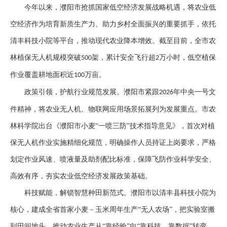
今年以来，濮阳市抢抓国家低空经济发展战略机遇，将农业低
空经济作为培育新质生产力、助力乡村全面振兴的重要抓手，依托
清丰科技小院等平台，推动现代农业降本增效。截至目前，全市农
林植保无人机规模突破
架，累计安全飞行超
万小时，低空植保
500
2
作业覆盖耕地面积近
万亩。
100
政策引领，护航行业规范发展。
濮阳市
紧跟
年中央一号文
2026
件精神，将农业无人机、物联网应用场景拓展列为发展重点。市农
林科学院出台《濮阳市小麦“一喷三防”技术指导意见》，首次对植
保无人机作业实施精细化规范，明确操作人员持证上岗要求，严格
划定作业风速、喷液量及助剂配比标准，保障飞防作业科学安全、
高效有序，夯实农业低空经济发展政策基础。
科技赋能，解锁智慧种田新范式。
濮阳市
以清丰县科技小院为
核心，建成全省首家小麦
－
玉米周年生产
“无人农场”，把实验室搬
到田间地头，推动农业生产从“靠经验”向“靠科技、靠数据”转变。