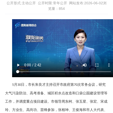
公开形式:主动公开 公开时限:常年公开
网站发布:2026-06-02浏
览量：
854
月
日，市长朱良才主持召开市政府第
次常务会议，研究
5
30
70
大气污染防治、高考准备、城区积水点改造和口袋公园建设管理等
工作，并调度重点项目建设。市领导周东柯、张五星、张宏、宋成
玲、方业生、高尚功、苗锋参加，张相坤、王俊海和市人大代表、