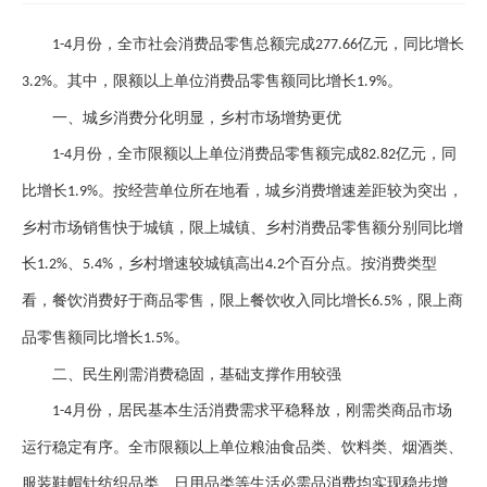
月份，全市社会消费品零售总额完成
亿元，同比增长
1-4
277.66
。其中，限额以上单位消费品零售额同比增长
。
3.2%
1.9%
一、
城乡消费分化明显，乡村市场增势更优
月份，全市限额以上单位消费品零售额完成
亿元，同
1-4
82.82
比增长
。按经营单位所在地看，城乡消费增速差距较为突出，
1.9%
乡村市场销售快于城镇，限上城镇、乡村消费品零售额分别同比增
长
、
，乡村增速较城镇高出
个百分点。按消费类型
1.2%
5.4%
4.2
看，餐饮消费好于商品零售，限上餐饮收入同比增长
，限上商
6.5%
品零售额同比增长
。
1.5%
二、
民生刚需消费稳固，基础支撑作用较强
月份，居民基本生活消费需求平稳释放，刚需类商品市场
1-4
运行稳定有序。全市限额以上单位粮油食品类、饮料类、烟酒类、
服装鞋帽针纺织品类、日用品类等生活必需品消费均实现稳步增