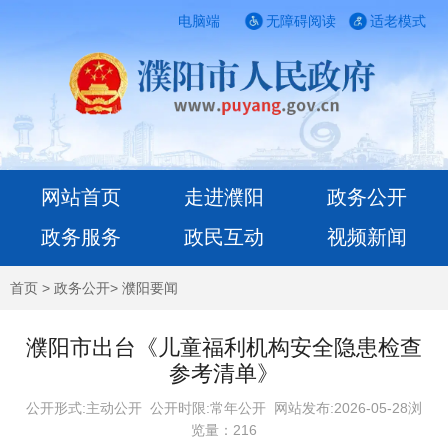
电脑端
无障碍阅读
适老模式
网站首页
走进濮阳
政务公开
政务服务
政民互动
视频新闻
首页
>
政务公开
>
濮阳要闻
濮阳市出台《儿童福利机构安全隐患检查
参考清单》
公开形式:主动公开 公开时限:常年公开
网站发布:2026-05-28浏
览量：
216