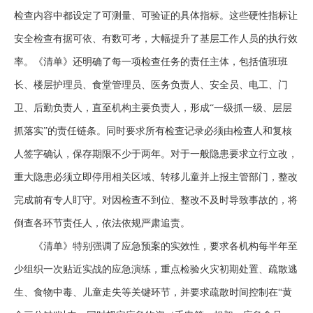
检查内容中都设定了可测量、可验证的具体指标。这些硬性指标让
安全检查有据可依、有数可考，大幅提升了基层工作人员的执行效
率。《清单》还明确了每一项检查任务的责任主体，包括值班班
长、楼层护理员、食堂管理员、医务负责人、安全员、电工、门
卫、后勤负责人，直至机构主要负责人，形成“一级抓一级、层层
抓落实”的责任链条。同时要求所有检查记录必须由检查人和复核
人签字确认，保存期限不少于两年。对于一般隐患要求立行立改，
重大隐患必须立即停用相关区域、转移儿童并上报主管部门，整改
完成前有专人盯守。对因检查不到位、整改不及时导致事故的，将
倒查各环节责任人，依法依规严肃追责。
《清单》特别强调了应急预案的实效性，要求各机构每半年至
少组织一次贴近实战的应急演练，重点检验火灾初期处置、疏散逃
生、食物中毒、儿童走失等关键环节，并要求疏散时间控制在
“黄