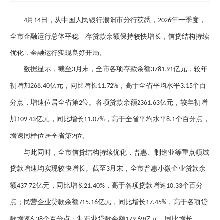
月
日，从中国人民银行濮阳市分行获悉，
年一季度，
4
14
2026
全市金融运行总体平稳，存贷款余额保持较快增长，信贷结构持续
优化，金融运行实现良好开局。
数据显示，截至
月末，全市各项存款余额
亿元，较年
3
3781.91
初增加
亿元，同比增长
，高于全省平均水平
个百
268.40
11.72%
3.15
分点，增速位居全省第
位。各项贷款余额
亿元，较年初增
2
2361.63
加
亿元，同比增长
，高于全省平均水平
个百分点，
109.43
11.07%
8.1
增速同样位居全省第
位。
2
与此同时，全市信贷结构持续优化，普惠、制造业等重点领域
贷款增速均实现较快增长。截至
月末，全市普惠小微企业贷款余
3
额
亿元，同比增长
，高于各项贷款增速
个百分
437.72
21.40%
10.33
点；民营企业贷款余额
亿元，同比增长
，高于各项贷
715.16
17.45%
款增速
个百分点；制造业贷款余额
亿元，同比增长
6.38
179.69