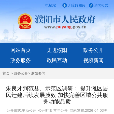
电脑端
无障碍阅读
适老模式
网站首页
走进濮阳
政务公开
政务服务
政民互动
视频新闻
首页
>
政务公开
>
濮阳要闻
朱良才到范县、示范区调研： 提升滩区居
民迁建后续发展质效 加快完善区域公共服
务功能品质
公开形式:主动公开 公开时限:常年公开
网站发布:2026-04-03浏