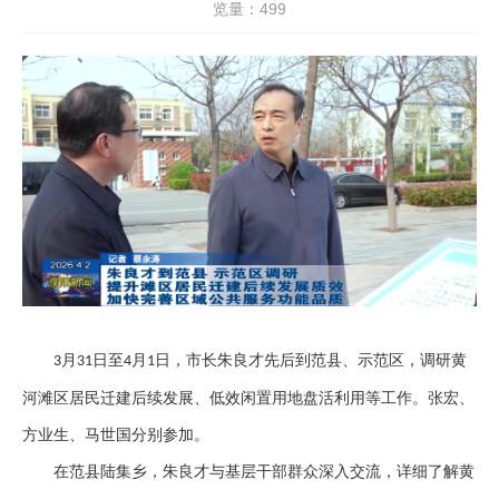
览量：
499
月
日至
月
日，市长朱良才先后到范县、示范区，调研黄
3
31
4
1
河滩区居民迁建后续发展、低效闲置用地盘活利用等工作。张宏、
方业生、马世国分别参加。
在范县陆集乡，朱良才与基层干部群众深入交流，详细了解黄