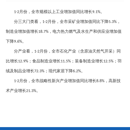
月份，全市规模以上工业增加值同比增长
。
1-2
9.1%
分三大门类看，
月份，全市采矿业增加值同比下降
，
1-2
5.3%
制造业增加值增长
，电力热力燃气及水生产和供应业增加值
18.7%
下降
。
9.6%
分产业看，
月份，全市石化产业（含原油天然气开采）同
1-2
比增长
；食品制造业增长
；装备制造业增长
；羽
12.9%
11.5%
12.5%
绒及制品业增长
；现代家居下降
。
72.3%
6.2%
月份，全市战略性新兴产业增加值同比增长
，高新技
1-2
8.8%
术产业增长
。
21.3%