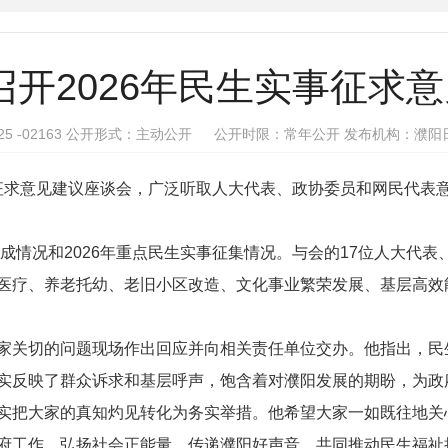
召开2026年民生实事征求
1-2025 -02163 公开形式：主动公开 公开时限：常年公开
发布机构：濮阳日报
征求意见建议座谈会，广泛听取人大代表、政协委员和网民代表
成情况和
2026
年重点民生实事征集情况。与会的
17
位人大代表
医疗、养老托幼、老旧小区改造、文化事业繁荣发展、基层高效
家关切的问题现场作出回应并向相关责任单位交办。他指出，民
实反映了群众诉求和基层呼声，饱含着对濮阳发展的期盼，为政
实把大家的真知灼见转化为务实举措。他希望大家一如既往地关
府工作，弘扬社会正能量、传递濮阳好声音，共同推动民生福祉