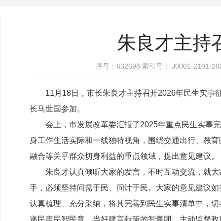
朱良才主持
序号：632698 索引号： J0001-210
11
月
18
日，市长朱良才主持召开
2026
年民生实事
长马世国参加。
会上，市发展改革委汇报了
2025
年重点民生实事完
身工作生活实际和一线独特视角，围绕交通出行、教育
融合等关乎群众切身利益的重点领域，提出意见建议。
朱良才认真倾听大家的发言，不时互动交流，就大
手，必须坚持问需于民、问计于民。大家的意见建议如
认真梳理、充分采纳，将其完善到民生实事清单中，切
递民声民智民意，当好建言献策的智囊团，主动监督政