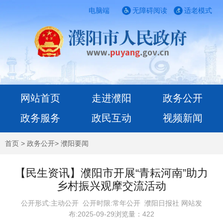
电脑端
无障碍阅读
适老模式
网站首页
走进濮阳
政务公开
政务服务
政民互动
视频新闻
首页
>
政务公开
>
濮阳要闻
【民生资讯】濮阳市开展“青耘河南”助力
乡村振兴观摩交流活动
公开形式:主动公开 公开时限:常年公开
濮阳日报社 网站发
布:2025-09-29浏览量：
422