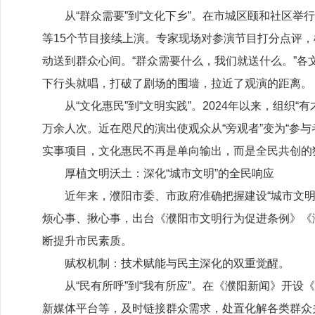
从
“群众需要”到“文化下乡”。在市城区颐和社区
等
15
个节目接续上演。专家现场对参演节目打分点评，
动送到群众心间。“群众需要什么，我们就送什么。”
下行头就唱，打破了剧场的围墙，拉近了观演的距离。
从
“文化惠民”到“文明实践”。
2024
年以来，组织“有
万余人次。近在咫尺的演出使观众从“旁观者”变为“参
实事项目，文化惠民不再是单向输出，而是全民共创的
厚植文明沃土：深化
“城市文明”的全民响应
近年来，濮阳市委、市政府准确把握建设
“城市文
烦心事、揪心事，出台《濮阳市文明行为促进条例》《
断提升市民素质。
赋权机制：技术赋能与民主深化的双重觉醒。
从
“民有所呼”到“我有所应”。在《濮阳新闻》开
新媒体平台等，及时链接群众需求，处置化解各类群众