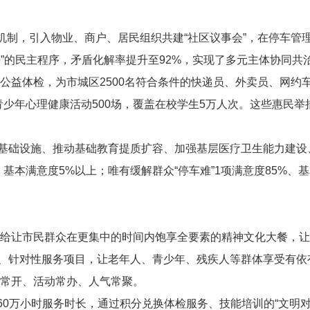
伙人”机制，引入物业、商户、居民组织共建“社区议事会”，在停
”的民主程序，矛盾化解率提升至
92%
，实现了多元主体协同共
者公益体检，为市城区
2500
名符合条件的快递员、外卖员、网约车
青少年心理健康活动
500
场，覆盖在校学生
5
万人次。这些惠民举
基础设施、推动基础教育提质扩容、加强基层医疗卫生能力建设
、基本满意度
5%
以上；唯有缓解群众“停车难”
1
项满意度
85%
、基
践供给让市民群众在更集中的时间内饱享全要素的精神文化大餐，
针对性服务项目，让老年人、青少年、残疾人等群体享受有依有靠
门常开、活动常办、人气常聚。
60
万小时服务时长，通过积分兑换体检服务、技能培训的“文明对