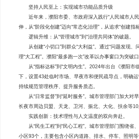
坚持人民至上：实现城市功能品质升级
近年来，濮阳市委、市政府深入践行
“人民城市人
伸，从“阶段化创建”迈向“常态化治理”，从追求“创建
逻辑升维：从
“管理城市”到“治理共同体”的破题。
从创建
“小切口”到群众“大利益”。通过“问题发
理“大工程”。濮阳“最多跑一次”改革以办事窗口为突
从
“指标达标”到“文明内生”。
2024
年出台《濮阳市
下，设置
43
处临时市场、早夜市和便民疏导点，明确运
持续规范管理秩序、提升服务质态。
从
“日常监督”到“延时服务”。城市管理部门加大
长夜市周边贝盟、天龙、卫河、振北、大化、扶余等
10
实践创新：技术理性与人文温度的双向奔赴。
从
“民生工程”到“民心工程”。城市管理部门围绕
小区
93
个，主要包含小区内道路、排水、停车、照明等