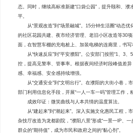
态。同时，继续高标准新建“口袋公园”，提升颐和、濮
平。
从
“景观改造”到“场景融城”。
15
分钟生活圈“动态优
的社区花园共建、夜市经济管理、老旧小区改造等
30
项
面，在智慧车棚的充电桩上、加装电梯的连廊里，书写着
从
“快速反应”到“平安濮阳”。公安部门按照“
1
、
3
、
5
控，提高见警率、管事率。根据夜间经济时段峰值差异
感、幸福感、安全感持续增强。
从
“交通安全”到“文明出行”。在濮阳的大街小巷
部门利用信息化手段，开展“一人一车一码”管理工作
成效印证：微笑曲线与人本共情的温度算法。
从
“建起来”到“潮起来”。深入实施文化惠民工程
杂技厅改造为龙都剧院，“濮阳八景”形成“一景一
IP
、一
群众的“期待值”，成为市民和政府之间的“黏心剂”。