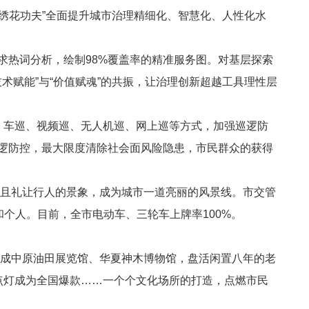
绣花功夫”全面提升城市治理精细化、智慧化、人性化水
求热词分析，绘制
98%
覆盖率的精准服务图。对基层探索
术赋能”与“价值赋魂”的共振，让治理创新超越工具理性层
、车巡、视频巡、无人机巡、网上巡等方式，加强巡逻防
逻防控，最大限度清除社会面风险隐患，市民群众的获得
范且礼让行人的景象，成为城市一道亮丽的风景线。市交管
和个人。目前，全市电动车、三轮车上牌率
100%
。
建成中原油田展览馆、华夏神木博物馆，盘活闲置八年的老
点灯成为全国爆款……一个个文化场所的打造，点燃市民