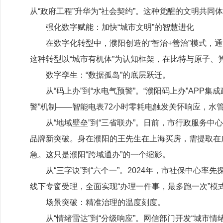
从“政府工程”升华为“社会契约”。这种觉醒的文明共
强化数字赋能：加快
“城市文明”的智慧进化
在数字化转型中，濮阳创造的
“智治
+
善治”模式，
这种转型以“城市有机体”为认知框架，在比特与原子
数字孪生：
“数据孤岛”的底层跃迁。
从
“码上办”到“水电气预警”。“濮阳码上办”
APP
集成
警”机制——智能电表
72
小时零耗电触发关怀响应，水
从
“地域壁垒”到“三省联办”。日前，市行政服务中
品牌新突破。身在濮阳的王先生在上海买房，需提取在
急。这只是濮阳“跨域通办”的一个缩影。
从
“三字诀”到“六个一”。
2024
年，市社保中心率先探
线下专窗受理，全面实现“办理一件事，最多跑一次”
场景突破：精准治理的温度刻度。
从
“情绪雷达”到“分级响应”。网信部门开发“城市