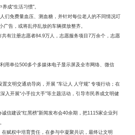
养成“生活习惯”。
老人们免费量血压、测血糖，并针对每位老人的不同情况叮
小广告，或将乱停乱放的车辆摆放整齐。
市共有注册志愿者
84.9
万人，志愿服务项目
7
万余个，志愿
，利用单位
500
多个多媒体电子显示屏及全市网络、微信
置文明交通劝导岗，开展 “车让人 人守规” 专项行动；在
深入开展“小手拉大手”等主题活动，引导市民养成文明健
办诚信建设“红黑榜”新闻发布会
40
余期，把
1115
家企业列
。
。在赋权中培育责任，在参与中凝聚共识，最终让文明