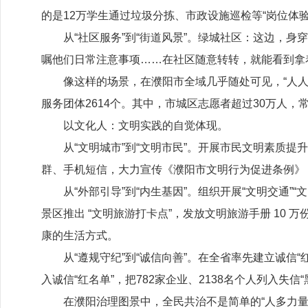
的是
12
万学生通过垃圾分拣、市政设施巡检等“岗位体验
从
“社区服务”到“街道风景”。绿城社区：这边，
嘱他们日常注意事项……在社区随意转转，就能看到拿
像这样的场景，在濮阳市全域几乎随处可见，
“人
服务团体
2614
个。其中，市城区志愿者超过
30
万人，
以文化人：文明实践的自觉体现。
从
“文明城市”到“文明市民”。开展市民文明素质
群、手机短信，大力宣传《濮阳市文明行为促进条例》
从
“外部引导”到“内生基因”。组织开展“文明交通”“
景区推出 “文明旅游打卡点”，发放文明旅游手册
10
万份
康的生活方式。
从
“遵规守纪”到“诚信向善”。在全省率先建立诚信“
入诚信“红名单”，把
782
家企业、
2138
名个人列入失信
在濮阳治理图景中，全民共治不是简单的
“人多力