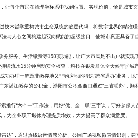
同体，让每个市民在治理坐标系中找到位置、实现价值，恰是城市
通过技术哲学重构城市生命系统的底层代码，将数字世界的精准
、算法与人心之间构建起双向赋能的超级接口，使城市真正具备了
政务服务、生活缴费等
158
项功能，让广大市民足不出户就实现
管持续流水
15
分钟启动安全核查，科技在银发群体全天候守护城
心成功办理一笔既非缴存地又非购房地的特殊“跨省通办”业务，以
广东湛江缴存的公积金，濮阳市公积金窗口通过“三省联办”，顺
索推行“六个一”工作法，用好“优、全、联”三字诀，守好参保人员
模式，为企业职工退休办理提质增效，大大提高了群众满意度。
情绪雷达”，通过热线语音情感分析、公园广场视频微表情识别，建