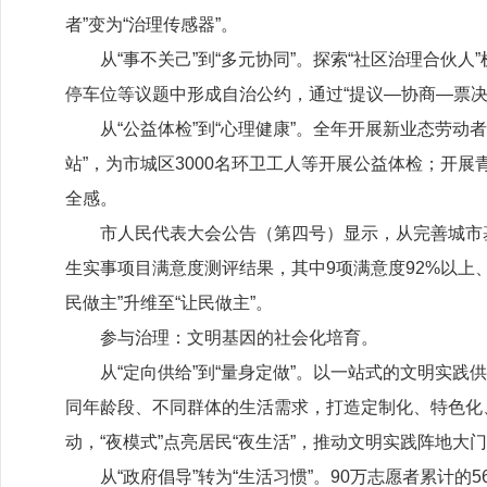
者”变为“治理传感器”。
从
“事不关己”到“多元协同”。探索“社区治理合
停车位等议题中形成自治公约，通过“提议—协商—票决
从
“公益体检”到“心理健康”。全年开展新业态劳动
站”，为市城区
3000
名环卫工人等开展公益体检；开展
全感。
市人民代表大会公告（第四号）显示，从完善城市
生实事项目满意度测评结果，其中
9
项满意度
92%
以上
民做主”升维至“让民做主”。
参与治理：文明基因的社会化培育。
从
“定向供给”到“量身定做”。以一站式的文明实
同年龄段、不同群体的生活需求，打造定制化、特色化、
动，“夜模式”点亮居民“夜生活”，推动文明实践阵地大
从
“政府倡导”转为“生活习惯”。
90
万志愿者累计的
5