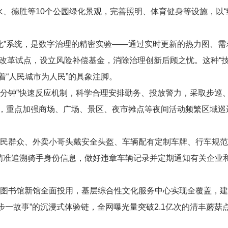
水、德胜等
10
个公园绿化景观，完善照明、体育健身等设施，以“
化”系统，是数字治理的精密实验——通过实时更新的热力图、需
改革试点，设立风险补偿基金，消除治理创新后顾之忧。这种“技
“人民城市为人民”的具象注脚。
分钟”快速反应机制，科学合理安排勤务、投放警力，采取步巡
，重点加强商场、广场、景区、夜市摊点等夜间活动频繁区域巡
，市民群众、外卖小哥头戴安全头盔、车辆配有定制车牌、行车规
，精准追溯骑手身份信息，做好违章车辆记录并定期通知有关企业
，市图书馆新馆全面投用，基层综合性文化服务中心实现全覆盖，
步一故事”的沉浸式体验链，全网曝光量突破
2.1
亿次的清丰蘑菇