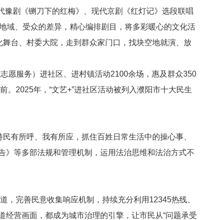
现代豫剧《铡刀下的红梅》、现代京剧《红灯记》选段联唱
地域、受众的差异，精心编排剧目，将多彩暖心的文化活
化舞台、村委大院，走到群众家门口，找块空地就演、放
、志愿服务）进社区、进村镇活动
2100
余场，惠及群众
350
眼前。
2025
年，“文艺
+
”进社区活动被列入
濮阳市十大民生
持民有所呼、我有所应，抓住百姓日常生活中的操心事、
告》等多部法规和管理机制，运用法治思维和法治方式不
渠道，完善民意收集响应机制，持续充分利用
12345
热线、
道经营画面，都成为城市治理的引擎，让市民从“问题承受