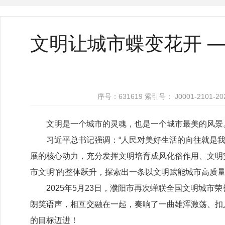
文明让城市蝶变花开 
序号：631619 索引号： J0001-210
文明是一个城市的灵魂，也是一个城市最美的风景
习近平总书记强调：
“人民对美好生活的向往就是
展的核心动力，充分发挥文明培育成风化俗作用、文明实
市文明”的整体跃升，探索出一条以文明赋能城市高质
2025
年
5
月
23
日，
濮阳市
再次蝉联全国文明城市荣
朗笑语声，相互交融在一起，奏响了一曲雄浑激荡、扣
的目标迈进！