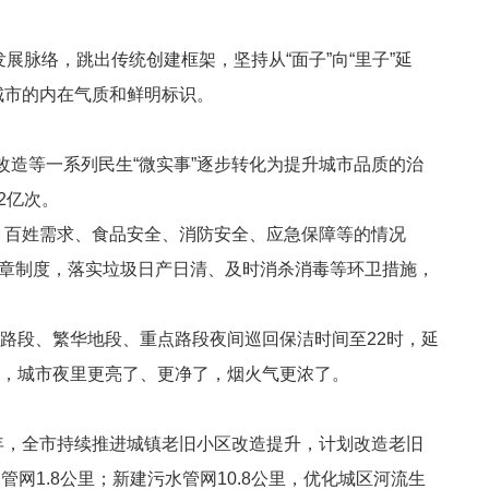
展脉络，跳出传统创建框架，坚持从“面子”向“里子”延
为城市的内在气质和鲜明标识。
区改造等一系列民生“微实事”逐步转化为提升城市品质的治
2
亿次。
、百姓需求、食品安全、消防安全、应急保障等的情况
章制度，落实垃圾日产日清、及时消杀消毒等环卫措施，
边路段、繁华地段、重点路段夜间巡回保洁时间至
22
时，延
，城市夜里更亮了、更净了，烟火气更浓了。
年，全市持续推进城镇老旧小区改造提升，计划改造老旧
水管网
1.8
公里；新建污水管网
10.8
公里，优化城区河流生