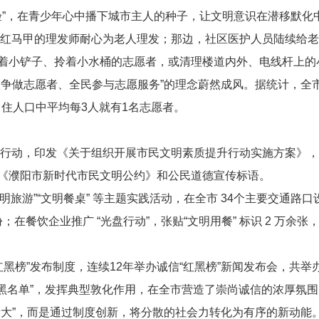
”，在青少年心中播下城市主人的种子，让文明意识在潜移默化中
身穿红马甲的理发师耐心为老人理发；那边，社区医护人员陆续给
着小铲子、拎着小水桶的志愿者，或清理楼道内外、电线杆上的
人争做志愿者、全民参与志愿服务”的理念蔚然成风。据统计，全
常住人口中平均每
3
人就有
1
名志愿者。
提升行动，印发《关于组织开展市民文明素质提升行动实施方案》
《濮阳市新时代市民文明公约》和公民道德宣传标语。
文明旅游”“文明餐桌” 等主题实践活动，在全市
34
个主要交通路口设
；在餐饮企业推广 “光盘行动”，张贴“文明用餐” 标识
2
万余张，
红黑榜”发布制度，连续
12
年举办诚信“红黑榜”新闻发布会，共举
“黑名单”，发挥典型敦化作用，在全市营造了崇尚诚信的浓厚氛围
量大”，而是通过制度创新，将分散的社会力转化为有序的新动能