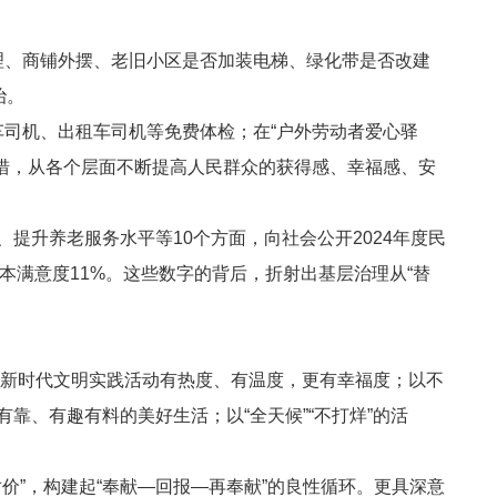
车管理、商铺外摆、老旧小区是否加装电梯、绿化带是否改建
治。
司机、出租车司机等免费体检；在“户外劳动者爱心驿
措，从各个层面不断提高人民群众的获得感、幸福感、安
、提升养老服务水平等
10
个方面，向社会公开
2024
年度民
本满意度
11%
。这些数字的背后，折射出基层治理从“替
让新时代文明实践活动有热度、有温度，更有幸福度；以不
、有趣有料的美好生活；以“全天候”“不打烊”的活
价”，构建起“奉献—回报—再奉献”的良性循环。更具深意