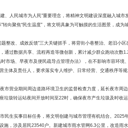
民建、人民城市为人民”重要理念，将精神文明建设深度融入城市发
指标”转向聚焦“民生温度”，将文明具象为可触摸的生活图景，成
现、问题整改、成效反馈”三大关键抓手，将背街小巷整治、老旧小
破口，通过数据共享、流程再造等微创新，累计减少群众跑动次数
1.
临时市场、早夜市及便民疏导点管理办法》，在不影响市容环境
营主体及责任人，要求落实专人维护、日常经营、交通秩序等规
对早夜市营业期间周边道路环境卫生的监督检查力度，延长夜市周
座垃圾转运站夜间开放时间至
22
时，确保夜市产生垃圾及时收运
省、市民生实事目标任务，将文明创建与城市管理有机结合。
2025
设施，涉及居民
23540
户。新建城市雨水管网
6.3
公里，改造雨