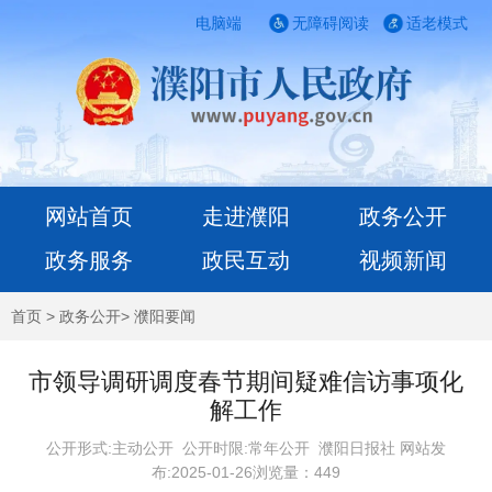
电脑端
无障碍阅读
适老模式
网站首页
走进濮阳
政务公开
政务服务
政民互动
视频新闻
首页
>
政务公开
>
濮阳要闻
市领导调研调度春节期间疑难信访事项化
解工作
公开形式:主动公开 公开时限:常年公开
濮阳日报社 网站发
布:2025-01-26浏览量：
449