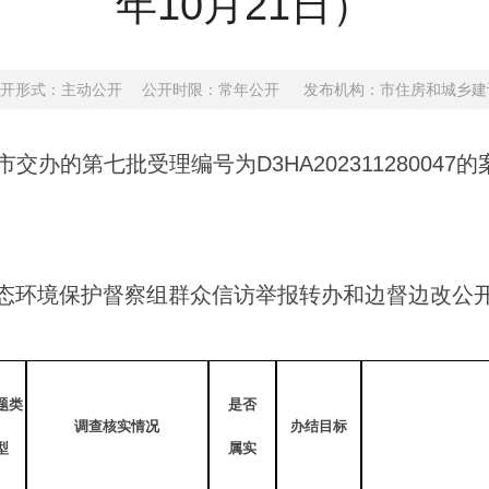
年10月21日）
2378 公开形式：主动公开 公开时限：常年公开
发布机构：市住房和城乡建设局
办的第七批受理编号为D3HA20231128004
态环境保护督察组群众信访举报转办和边督边改公
题类
是否
调查核实情况
办结目标
型
属实