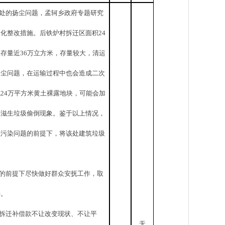
处的扬尘问题，孟轲乡政府专题研究
理化整改措施。后铁炉村拆迁区面积
24
圾存量近
36
万立方
米
，存量较大，清运
扬尘问题，在运输过程中也会造成二次
成
24
万平方
米
黄土裸露地块，
可能会
加
并
滋生垃圾偷倒现象。鉴于以上情况，
尘
污染问题的
前提下
，
将该处建筑垃圾
的前提下
尽快
做好群众安抚工作，取
持。
拆迁补偿款不让改变现状
、
不让平
无