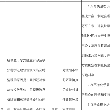
1.
为尽快治理该
整改方案，制定合
万平方米，建筑垃
到别处同样会产生
污染；清理后将形
剧扬尘污染
问题，
经调查，华龙区孟轲乡后铁
方案确定在制止扬
炉村拆迁建筑垃圾未能及时
对濮阳市华
原地封存。
清理的原因是
：
因拆迁补偿
龙区孟轲乡
2.
在不激化矛盾
款未发放到位，且现场涉及
后铁炉村拆
得群众的理解和支
拆除面积核算等群众利益问
迁建筑垃圾
3.
在群众得不到
大气
题，村民
反映
强烈，不同意
属实
完成清理，