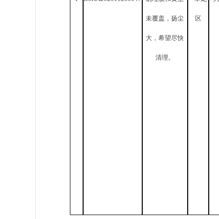
未覆盖，扬尘
区
大，希望尽快
清理。