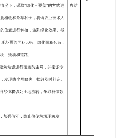
的情况下，采取
“
绿化＋覆盖
”
的方式进
办结
藤蔓植物和杂草种子，聘请农业技术人
化的位置进行种植，达到绿化效果。截
，现场覆盖面积
50%
、绿化面积
40%
，
块、矮墙和道路。
建筑垃圾进行覆盖防尘网，并指派专
作，发现防尘网缺失、损毁及时补充。
府尽快
将该处土地流转，争取补偿款
，加强值守，防止偷倒垃圾现象发