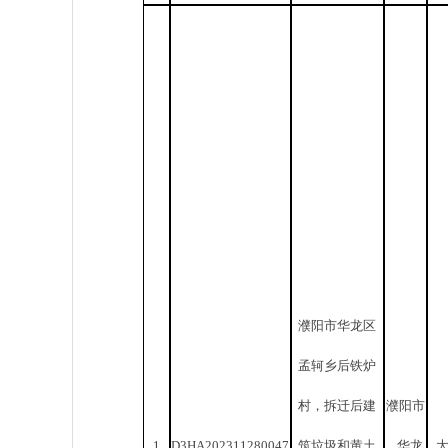
濮阳市华龙区
孟轲乡后铁炉
村，拆迁后建
濮阳市
1
D3HA202311280047
筑垃圾和黄土
华龙