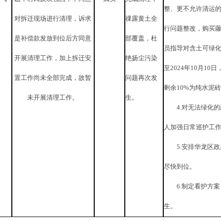
整
、
更不允许清运
对拆迁现场进行清理，诉求
祼露黄土全
行问题整改，购买
是补偿款
发放
到位后
方
同意
部覆盖，杜
员指导对含土可绿
开展清理工作，加上拆迁安
绝扬尘污染
至
2024
年
10
月
10
日
置工作尚未全部完成，
故暂
问题再次发
剩余
10%
为纯水泥砖
未开展清理工作。
生。
4.
对无法绿化的
人加强日常巡护工
5.
安排华龙区政
尽快到位。
6.
制定看护方案
生。