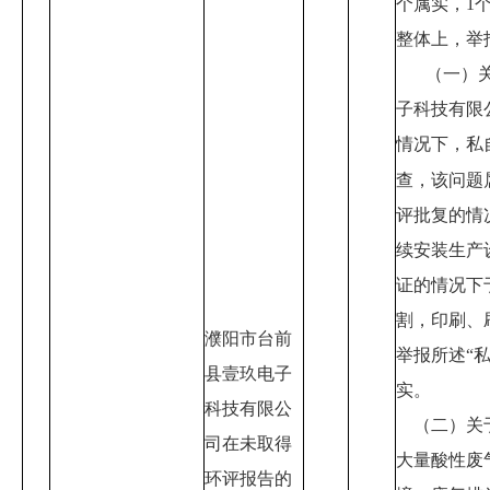
个属实，
1
整体上，举
（一）
子科技有限
情况下，私
查，该问题
评批复的情
续安装生产
证的情况下
割，印刷、
濮阳市台前
举报所述
“
县壹玖电子
实。
科技有限公
（二）关
司在未取得
大量酸性废
环评报告的