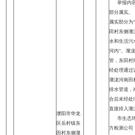
举报内
部分属实。
属实部分为
田村东侧潴
水和生活污
河内
”
。潴
管，东田村
经处理通过
潴泷河南田
排水管道，
合后未经处
直接排入潴
濮阳市华龙
市生态
区岳村镇东
方检测公司
田村东侧潴