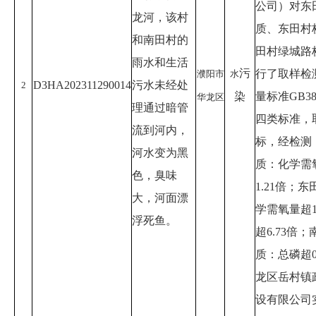
公司）对东
龙河，该村
质、东田村
和南田村的
田村绿城路
雨水和生活
污
行了取样检
濮阳市
水
D3HA202311290014
污水未经处
2
染
量标准
GB38
华龙区
理通过暗管
四类标准，
流到河内，
标，经检测
河水变为黑
质：化学需
色，臭味
1.21
倍；东
大，河面漂
学需氧量超
浮死鱼。
超
6.73
倍；
质：总磷超
龙区岳村镇
设有限公司