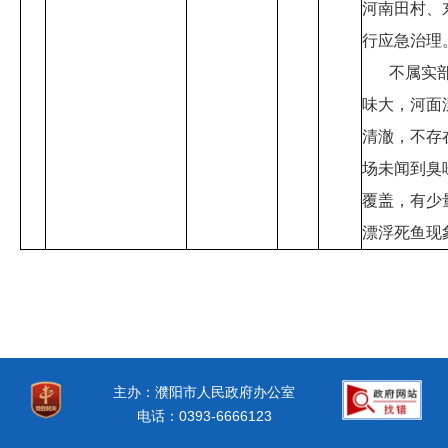
河南田村、
行应急治理
不属实
味大，河面
清澈，不存
场未闻到臭
覆盖，有少
漂浮死鱼现
主办：濮阳市人民政府办公室
电话：0393-6666123