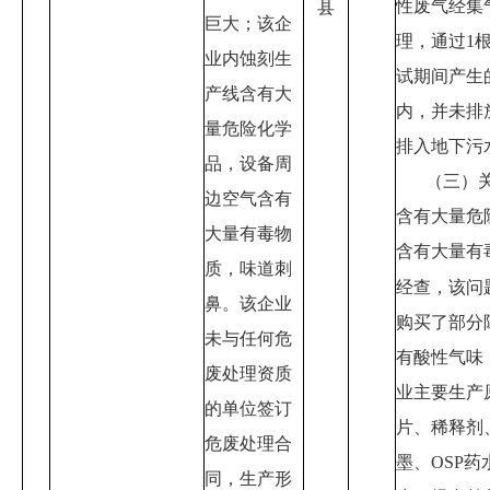
性废气经集
县
巨大；该企
理，通过
1
业内蚀刻生
试期间产生
产线含有大
内，并未排
量危险化学
排入地下污
品，设备周
（三）
边空气含有
含有大量危
大量有毒物
含有大量有
质，味道刺
经查，该问
鼻。该企业
购买了部分
未与任何危
有酸性气味
废处理资质
业主要生产
的单位签订
片、稀释剂
危废处理合
墨、
OSP
药
同，生产形