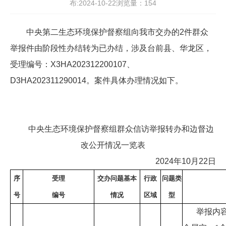
布:2024-10-22浏览量：
154
中央第二生态环境保护督察组向我市交办的2件群众
举报件由阶段性办结转为已办结，涉及台前县、华龙区，
受理编号：X3HA202312200107、
D3HA202311290014。案件具体办理情况如下。
中央生态环境保护督察组群众信访举报转办和边督边
改公开情况一览表
2024年10月22日
序
受理
交办问题基本
行政
问题类
号
编号
情况
区域
型
举报内