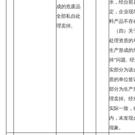
水，经台前
成的危废品
定，企业现
全部私自处
料产品不存
理卖掉。
（四）关
处理资质的
生产形成的
掉
”
问题
经
。
实部分为该
质的单位签
部分为生产
理卖掉。经
实际一致，
内，未发现
现象。