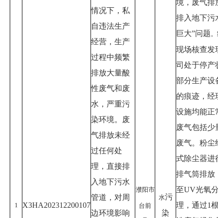
境，废气排
情况下，私
排入地下污
自违法生产
巨大
”
问题
。
经营，生产
现场核查发
过程中频繁
司处于停产
排放大量酸
部分生产设
性废气和废
的痕迹，经
水，严重污
设施均能正
染环境。废
废气包括少
气排放未经
废气。粉尘
过任何处
式除尘器进
理，直接排
排气筒排放
入地下污水
至
UV
光氧
濮阳市
污
管道，对周
水
X3HA202312200107
理，通过
1
1
台前
边环境影响
染