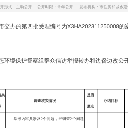
1932 公开形式：主动公开 公开时限：常年公开
发布机构：市住房和城乡建设局
办的第四批受理编号为X3HA20231125000
态环境保护督察组群众信访举报转办和边督边改公
题类
是否
调查核实情况
办结目标
型
属实
举报内容共涉及
2个问题，经调查2个问题