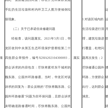
手乱扔生活垃圾和村内环卫工人图方便倾倒垃
圾现象。
1.对该区域内的
（二）关于已承诺但未修建问题
生活垃圾进行清
经核查，该问题属实。
2021年5月1日，华
理，建筑垃圾进
龙区收到中央第五生态环境保护督察组第二十
行覆盖，杜绝问
壤
四批群众举报件，编号X2HA202104300093，
属实
题再次发生；2.
群众诉求的内容包含：尽快将紧邻东干城村的
尽快修通公园外
魏东路、公园外环路修通。当时，华龙区对该
环路，方便群众
诉求的回复为：群众反映的“尽快将魏东路、公
出行，达到群众
园外环路修通”问题为非环保问题，且群众诉求
满意。
未明确道路修通时间，尽快将魏东路、公园外