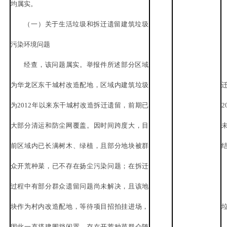
均属实。
（一）关于生活垃圾和拆迁遗留建筑垃圾
污染环境问题
经查，该问题属实。举报件所述部分区域
为华龙区东干城村改造配地，区域内建筑垃圾
为
2012年以来东干城村改造拆迁遗留，前期已
2
大部分清运和防尘网覆盖。因时间跨度大，目
前区域内已长满树木、绿植，且部分地块被群
众开荒种菜，已不存在扬尘污染问题；在拆迁
过程中有部分群众遗留问题尚未解决，且该地
块作为村内改造配地，等待项目招拍挂进场，
因此一直搭建围挡闲置，存在开荒种菜群众随