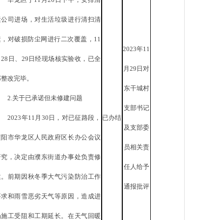
运公司进场，对生活垃圾进行清扫清
运，对破损防尘网进行二次覆盖，11
2023年11
月28日、29日经现场核实验收，已全
月29日对
部整改完毕。
东干城村
2.关于已承诺但未修建问题
支部书记
2023年11月30日，对已征路段，
已办结
及支部委
濮阳市华龙区人民政府区长办公会议
员相关责
研究，决定由濮东街道办事处负责修
任人给予
建。前期因秋冬季大气污染防治工作
通报批评
要求和雨雪恶劣天气等原因，造成进
场施工受阻和工期延长。在天气回暖