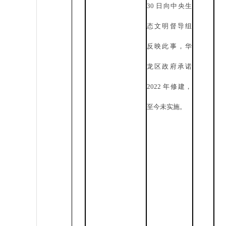
30 日向中央生
态文明督导组
反映此事，华
龙区政府承诺
2022 年修建，
至今未实施。