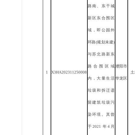
路南、东干城
新区东合
围
区
域，即公园外
环路
(规划未建)
与苏北路新东
路合围区域
濮阳市
1
X3HA202311250008
土
内，大量生活
华龙区
垃圾和拆迁遗
留建筑垃圾污
染环境。其曾
于2021 年4月