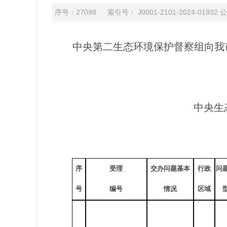
序号：27098 索引号： J0001-2101-2024-0
中央第二生态环境保护督察组向我市交
中央生
序
受理
交办问题基本
行政
问
号
编号
情况
区域