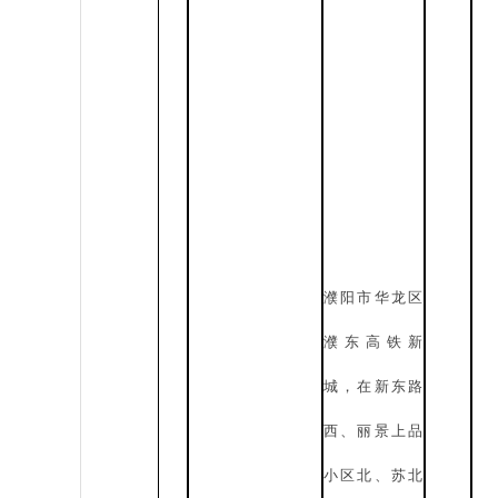
濮
阳市华龙区
濮东高铁新
城，在新东路
西、丽景上品
小区北、苏北