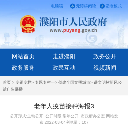
电脑端
无障碍阅读
适老模式
网站首页
走进濮阳
政务公开
政务服务
政民互动
视频新闻
首页
>
专题专栏
>
专题专栏一
>
创建全国文明城市
>
讲文明树新风公
益广告展播
老年人疫苗接种海报3
公开形式:主动公开 公开时限:常年公开
市政府办公室 网站发
布:2022-03-04浏览量：
107