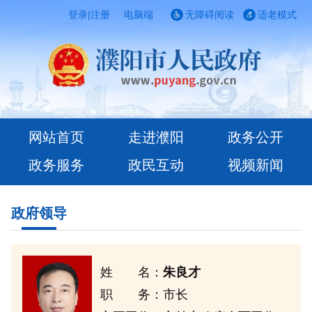
登录
|
注册
电脑端
无障碍阅读
适老模式
网站首页
走进濮阳
政务公开
政务服务
政民互动
视频新闻
政府领导
姓 名：
朱良才
职 务：
市长