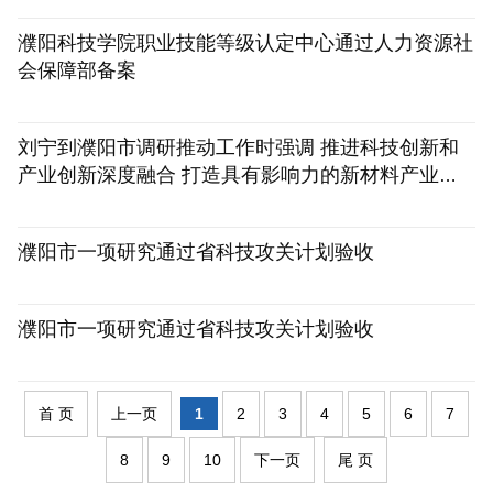
濮阳科技学院职业技能等级认定中心通过人力资源社
会保障部备案
[2026-04-17]
刘宁到濮阳市调研推动工作时强调 推进科技创新和
产业创新深度融合 打造具有影响力的新材料产业高
地
[2026-04-17]
濮阳市一项研究通过省科技攻关计划验收
[2026-04-07]
濮阳市一项研究通过省科技攻关计划验收
[2026-03-30]
首 页
上一页
1
2
3
4
5
6
7
8
9
10
下一页
尾 页