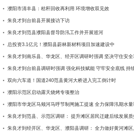
濮阳市清丰县：秸秆回收再利用 环境增收双见效
朱良才到台前县开展接访下访
朱良才到范县濮阳县督导防汛工作并开展巡河
总投资3.1亿元！濮阳县蔚林新材料项目加速建设中
朱良才到南乐县、华龙区、经开区调研时强调 坚决守住安全
朱良才到台前县调研时强调 强化科技赋能 守牢安全底线 
双向六车道！国道240范县黄河大桥进入完工倒计时
濮阳示范区启动露天烧烤专项整治
濮阳市华龙区马颊河马呼节制闸施工提速 全力保障汛期水量
朱良才到范县、示范区调研： 提升滩区居民迁建后续发展质
朱良才到经开区、华龙区、濮阳县调研： 全力做好黄河滩区