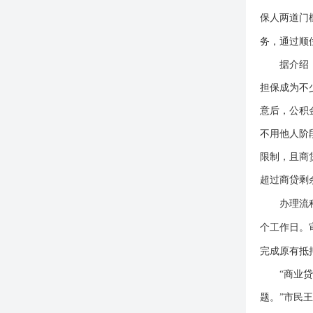
保人两道门
务，通过顺
据介绍
担保成为不
意后，公积
不用他人阶
限制，且商
超过商贷剩
办理流
个工作日。
完成原有抵
“商业
题。”市民