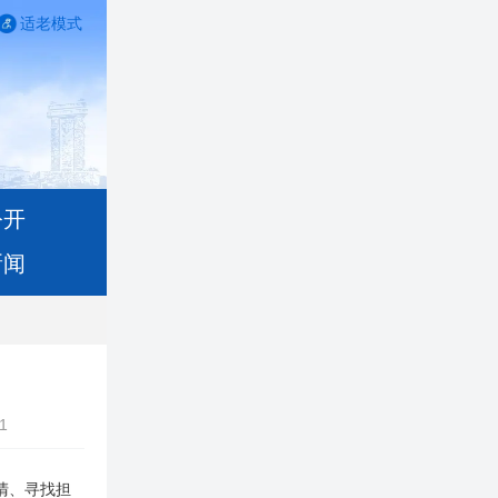
适老模式
公开
新闻
1
清、寻找担