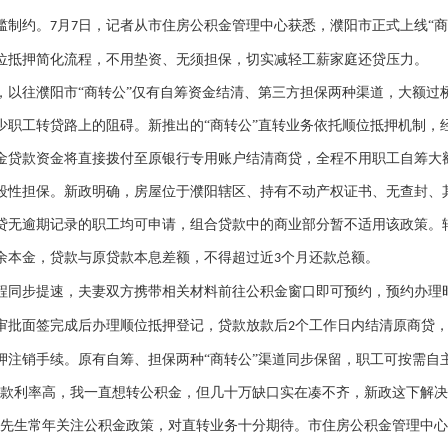
槛制约。
月
日，记者从市住房公积金管理中心获悉，濮阳市正式上线“商
7
7
位抵押简化流程，不用垫资、无须担保，切实减轻工薪家庭还贷压力。
，以往濮阳市
“商转公”仅有自筹资金结清、第三方担保两种渠道，大额过
少职工转贷路上的阻碍。新推出的“商转公”直转业务依托顺位抵押机制，
金贷款资金将直接拨付至原银行专用账户结清商贷，全程不用职工自筹大
段性担保。新政明确，房屋位于濮阳辖区、持有不动产权证书、无查封、
贷无逾期记录的职工均可申请，组合贷款中的商业部分暂不适用该政策。
余本金，贷款与原贷款本息差额，不得超过近
个月还款总额。
3
程同步提速，夫妻双方携带相关材料前往公积金窗口即可预约，预约办理
审批面签完成后办理顺位抵押登记，贷款放款后
个工作日内结清原商贷
2
押注销手续。原有自筹、担保两种“商转公”渠道同步保留，职工可按需自
贷款利率高，我一直想转公积金，但几十万缺口实在凑不齐，新政这下解
王先生常年关注公积金政策，对直转业务十分期待。市住房公积金管理中