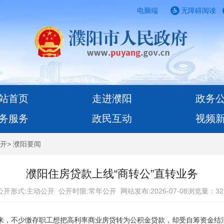
电脑端
无障碍阅读
站首页
走进濮阳
政务
务服务
政民互动
视频
开
>
濮阳要闻
濮阳住房贷款上线“商转公”直转业务
公开形式:主动公开 公开时限:常年公开
网站发布:2026-07-08浏览量：
32
来，不少缴存职工想把高利率商业房贷转为公积金贷款，却受自筹资金结