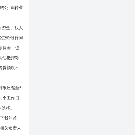
转公”直转业
桥资金、找人
经贷款银行同
额资金，也
其他抵押等
转贷额度不
时限压缩至
5
，
个工作日
5
主选择。
决了我的难
心相关负责人