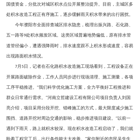
国债资金，分批次对城区积水点位开展整治提升。目前，主城区多
处积水改造工程正有序施工，逐步缓解雨天积水带来的出行困扰。
今年
濮阳市
全面排查城区排水隐患，梳理出振兴路、石化路、
五一路等
处积水频发区域。这类区域普遍地势偏低，原有排水管
9
道管径偏小，遭遇强降雨时，排水速度跟不上积水形成速度，容易
出现路面积水情况。
月
日，记者在石化路积水改造施工现场看到，工程设备正在
7
5
开展路面破除作业，工作人员同步进行现场清理、施工测量，各项
工序平稳推进。“我们科学优化施工方案，全力平衡好工程推进和
群众日常通行需求。”河南立哲建设工程有限公司项目负责人刘国
亮介绍，项目采用分段开挖、错峰施工的方式，最大限度减少施工
围挡、道路开挖对周边交通的影响，稳步推进项目建设。“以前一
遇到下雨天，路上就积水较深。现在积水改造工程启动了，我们就
盼着工程完工后，出行条件能大大改善。”家住附近的市民吴先生