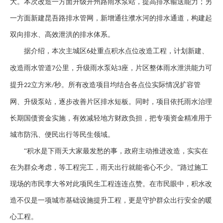
大。本次改造一方面升级开州路雨水泵站，提高排水输送能力；另
一方面新建昆吾路排水管网，新增通往濮水河的排水通道，构建起
双向排水、高效泄洪的排水体系。
据介绍，本次主城区
处重点积水点位改造工程，计划新建、
6
改造雨水管道
公里，升级雨水泵站
座，片区整体雨水泄洪能力可
7
3
提升
立方米
秒。所有改造项目均结合各点位实际情况扩容管
22
/
网、升级泵站，逐步改善片区排水短板。同时，项目依托雨水治理
长期国债资金实施，有效减轻地方财政负担，把专项资金精准用于
城市防汛、便民出行等民生领域。
“积水是下雨天大家最发愁的事，政府主动推进改造，实实在
在为群众考虑，等工程完工，雨天出行就能省心不少。”路过施工
现场的市民李大爷对此项民生工程连连点赞。在市民眼中，积水改
造不仅是一项城市基础设施提升工程，更是守护群众出行安全的暖
心工程。