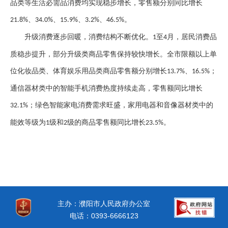
品类等生活必需品消费均实现稳步增长，零售额分别同比增长
、
、
、
、
。
21.8%
34.0%
15.9%
3.2%
46.5%
升级消费逐步回暖，消费结构不断优化。
至
月，居民消费品
1
4
质稳步提升，部分升级类商品零售保持较快增长。全市限额以上单
位化妆品类、体育娱乐用品类商品零售额分别增长
、
；
13.7%
16.5%
通信器材类中的智能手机消费热度持续走高，零售额同比增长
；绿色智能家电消费需求旺盛，家用电器和音像器材类中的
32.1%
能效等级为
级和
级的商品零售额同比增长
。
1
2
23.5%
主办：濮阳市人民政府办公室
电话：0393-6666123