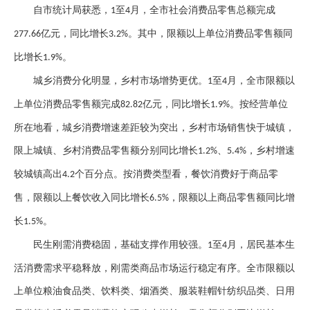
自市统计局获悉，
至
月，全市社会消费品零售总额完成
1
4
亿元，同比增长
。其中，限额以上单位消费品零售额同
277.66
3.2%
比增长
。
1.9%
城乡消费分化明显，乡村市场增势更优。
至
月，全市限额以
1
4
上单位消费品零售额完成
亿元，同比增长
。按经营单位
82.82
1.9%
所在地看，城乡消费增速差距较为突出，乡村市场销售快于城镇，
限上城镇、乡村消费品零售额分别同比增长
、
，乡村增速
1.2%
5.4%
较城镇高出
个百分点。按消费类型看，餐饮消费好于商品零
4.2
售，限额以上餐饮收入同比增长
，限额以上商品零售额同比增
6.5%
长
。
1.5%
民生刚需消费稳固，基础支撑作用较强。
至
月，居民基本生
1
4
活消费需求平稳释放，刚需类商品市场运行稳定有序。全市限额以
上单位粮油食品类、饮料类、烟酒类、服装鞋帽针纺织品类、日用