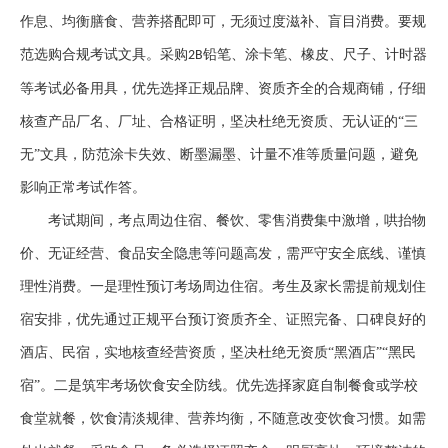
作息、均衡膳食、营养搭配即可，无须过度滋补、盲目消费。要规
范选购合规考试文具。采购
铅笔、涂卡笔、橡皮、尺子、计时器
2B
等考试必备用具，优先选择正规品牌、资质齐全的合规商铺，仔细
核查产品厂名、厂址、合格证明，坚决杜绝无资质、无认证的“三
无”文具，防范涂卡失效、断墨漏墨、计量不准等质量问题，避免
影响正常考试作答。
考试期间，考点周边住宿、餐饮、零售消费集中激增，哄抬物
价、无证经营、食品安全隐患等问题高发，需严守安全底线、谨慎
理性消费。一是理性预订考场周边住宿。考生及家长需提前规划住
宿安排，优先通过正规平台预订资质齐全、证照完备、口碑良好的
酒店、民宿，实地核查经营资质，坚决杜绝无资质
“黑酒店”“黑民
宿”。二是筑牢考场饮食安全防线。优先选择家庭自制餐食或学校
食堂就餐，饮食清淡规律、营养均衡，不随意改变饮食习惯。如需