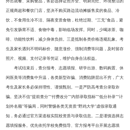
外出就餐、采购食品，务必选择证照齐全、明厨亮灶、环境整洁的
正规商超和餐饮门店，坚决不购买路边流动摊贩售卖的食品、冷
饮，不食用生冷不洁、隔夜变质食物，杜绝过期、“三无”食品，避
免引发肠胃不适、食物中毒，影响临场发挥。同时，少喝浓茶、咖
啡、功能性饮料，减少身体负担。三是抵制各类价格违规乱象。考
生及家长遇到不明码标价、随意涨价、强制消费等问题，及时留存
照片、视频、支付记录等凭证，维护自身合法权益。
考试结束后，查分报考、志愿填报、研学出游、数码购置、休
闲医美等消费集中升温，各类新型诈骗、消费陷阱层出不穷，广大
考生及家长务必保持理性、谨慎甄别。一是严防高考查分录取诈
骗。坚决不信
“提前查分”“付费改分”“内部录取指标”“低分补录”“计
划外名额”等骗局，同时警惕各类无资质“野鸡大学”虚假录取通
知，务必通过官方渠道核实院校资质与录取信息。二是谨慎选择志
愿填报服务。优先依托学校免费指导、官方报考平台开展志愿填