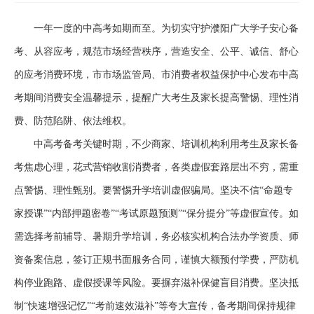
一年一度的中高考如期而至。为切实守护濮阳广大学子安心备
考、从容应考，规范市场经营秩序，营造安全、公平、诚信、舒心
的应考消费环境，市市场监管局、市消费者权益保护中心发布中高
考期间消费安全温馨提示，提醒广大考生及家长提高警惕、理性消
费、防范陷阱、依法维权。
中高考备考关键时期，不少商家、培训机构利用考生及家长备
考焦虑心理，花式营销收割消费者，各类虚假套路层出不穷，需重
点警惕、理性甄别。要警惕升学培训虚假骗局。坚决不信
“命题专
家授课”“内部押题密卷”“考试原题预测”“保分提分”等虚假宣传。如
需选择考前辅导、暑期升学培训，务必核实机构合法办学资质、师
资备案信息，签订正规书面服务合同，谨慎大额预付学费，严防机
构停业跑路、虚假授课等风险。要摒弃滋补保健盲目消费。坚决抵
制“快速增强记忆”“考前速效滋补”等夸大宣传，备考期间保持规律