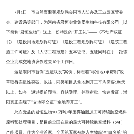
月
日，市自然资源和规划局会同市人防办及工业园区管委
7
1
会、建设局等部门，为河南省君恒实业集团生物科技有限公司（以
下简称“君恒生物”）送上一份特殊的“开工礼”——《不动产权证
书》《建设用地规划许可证》《建设工程规划许可证》《建筑工程
施工许可证》及《人防工程报建》五本证书。五证同时在手，距该
企业完成交地协议仅过去
个工作日。
10
这是濮阳市首例
“五证联发”案例，标志着“标准地
承诺制”改
+
革取得实质性突破。以往，同类项目从拿地到开工平均需要
天
180
以上。如今，通过提前预审、容缺受理、并联审批、快速发证，濮
阳真正实现了“交地即交证”“拿地即开工”。
此次受益的君恒生物
万吨
年废弃油脂加工可持续航空燃料
100
/
原料预处理项目，是目前全国在建的最大可持续航空燃料（
）
SAF
产能项目。作为全省首家、全国第五家被纳入生物航油“白名单”的