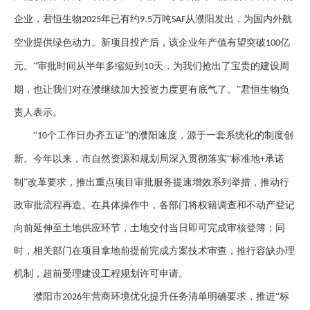
企业，君恒生物
年已有约
万吨
从濮阳发出，为国内外航
2025
9.5
SAF
空业提供绿色动力。新项目投产后，该企业年产值有望突破
亿
100
元。“审批时间从半年多缩短到
天，为我们抢出了宝贵的建设周
10
期，也让我们对在濮继续加大投资力度更有底气了。”君恒生物负
责人表示。
“
个工作日办齐五证”的濮阳速度，源于一套系统化的制度创
10
新。今年以来，市自然资源和规划局深入贯彻落实“标准地
承诺
+
制”改革要求，推出重点项目审批服务提速增效系列举措，推动行
政审批流程再造。在具体操作中，各部门将权籍调查和不动产登记
向前延伸至土地供应环节，土地交付当日即可完成审核登簿；同
时，相关部门在项目拿地前提前完成方案技术审查，推行容缺办理
机制，超前受理建设工程规划许可申请。
濮阳市
年营商环境优化提升任务清单明确要求，推进“标
2026