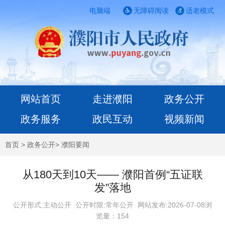
电脑端
无障碍阅读
适老模式
网站首页
走进濮阳
政务公开
政务服务
政民互动
视频新闻
首页
>
政务公开
>
濮阳要闻
从180天到10天—— 濮阳首例“五证联
发”落地
公开形式:主动公开 公开时限:常年公开
网站发布:2026-07-08浏
览量：
154