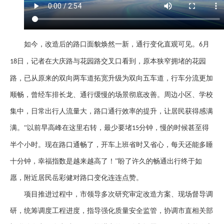
如今，改造后的路口面貌焕然一新，通行变化直观可见。
月
6
日，记者在大庆路与花园路交叉口看到，原本狭窄拥堵的花园
18
路，已从原来的双向两车道拓宽升级为双向五车道，行车分流更加
顺畅，曾经车排长龙、通行缓慢的场景彻底改善。周边小区、学校
集中，日常出行人流量大，路口通行效率的提升，让居民获得感满
满。“以前早高峰在这里右转，最少要堵
分钟，慢的时候甚至得
15
半个小时。现在路口通畅了，开车上班省时又省心，每天还能多睡
十分钟，幸福指数是越来越高了！”盼了许久的畅通出行终于如
愿，附近居民岳彩健对路口变化连连点赞。
项目推进过程中，市领导多次研究审定改造方案、现场督导调
研，统筹调度工程进度，指导强化质量安全监管，协调市直相关部