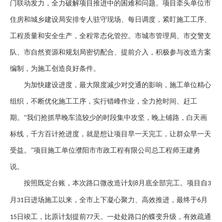
门联动发力，全力破解项目推进中的困难和问题。项目牵头单位市
住房和城乡建设局安排专人驻守现场、每日调度，紧盯施工工序、
工程质量和安全生产，全程常态化管控。市城市管理局、市交警支
队、市自然资源和规划局密切配合、提前介入，积极参与改造方案
编制，为施工创造良好条件。
为加快建设进度，最大限度减少对交通的影响，施工单位精心
组织，不断优化施工工序，实行错峰作业，全力抢时间、赶工
期。
“我们抢抓早晚车流较少的时段集中攻坚，晚上铺路，白天画
标线，千方百计抢进度，就是想让项目早一天完工，让群众早一天
受益。”项目施工单位濮阳市市政工程有限公司总工程师王建勇
说。
按照既定台账，本次路口微改造计划
月底全部完工。项目自
8
3
月
日进场施工以来，全市上下凝心聚力、高效推进，最终于
月
31
6
日竣工，比原计划提前
天。一处处路口的蝶变升级，有效疏通
15
77