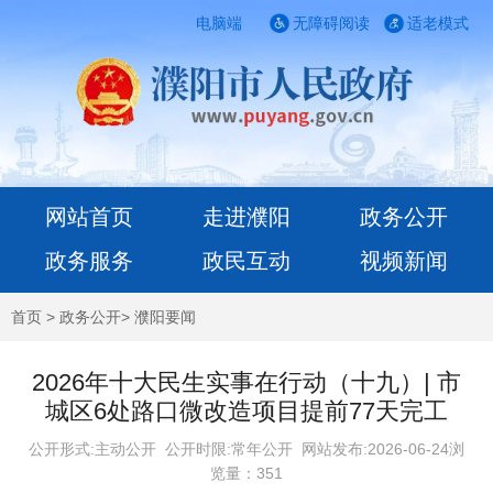
电脑端
无障碍阅读
适老模式
网站首页
走进濮阳
政务公开
政务服务
政民互动
视频新闻
首页
>
政务公开
>
濮阳要闻
2026年十大民生实事在行动（十九）| 市
城区6处路口微改造项目提前77天完工
公开形式:主动公开 公开时限:常年公开
网站发布:2026-06-24浏
览量：
351