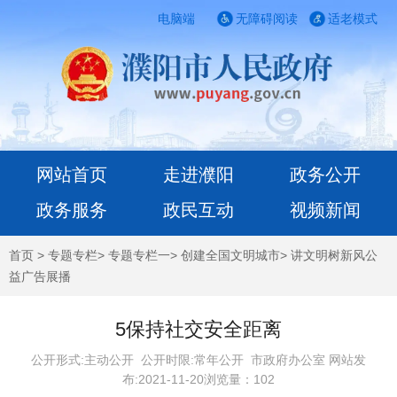
电脑端
无障碍阅读
适老模式
网站首页
走进濮阳
政务公开
政务服务
政民互动
视频新闻
首页
>
专题专栏
>
专题专栏一
>
创建全国文明城市
>
讲文明树新风公
益广告展播
5保持社交安全距离
公开形式:主动公开 公开时限:常年公开
市政府办公室 网站发
布:2021-11-20浏览量：
102