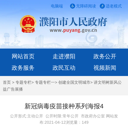
电脑端
无障碍阅读
适老模式
网站首页
走进濮阳
政务公开
政务服务
政民互动
视频新闻
首页
>
专题专栏
>
专题专栏一
>
创建全国文明城市
>
讲文明树新风公
益广告展播
新冠病毒疫苗接种系列海报4
公开形式:主动公开 公开时限:常年公开
市政府办公室 网站发
布:2021-04-12浏览量：
149