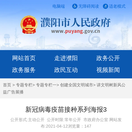
电脑端
无障碍阅读
适老模式
网站首页
走进濮阳
政务公开
政务服务
政民互动
视频新闻
首页
>
专题专栏
>
专题专栏一
>
创建全国文明城市
>
讲文明树新风公
益广告展播
新冠病毒疫苗接种系列海报3
公开形式:主动公开 公开时限:常年公开
市政府办公室 网站发
布:2021-04-12浏览量：
147