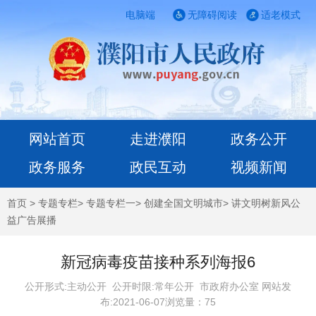
电脑端
无障碍阅读
适老模式
网站首页
走进濮阳
政务公开
政务服务
政民互动
视频新闻
首页
>
专题专栏
>
专题专栏一
>
创建全国文明城市
>
讲文明树新风公
益广告展播
新冠病毒疫苗接种系列海报6
公开形式:主动公开 公开时限:常年公开
市政府办公室 网站发
布:2021-06-07浏览量：
75