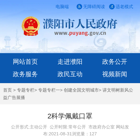
电脑端
无障碍阅读
适老模式
网站首页
走进濮阳
政务公开
政务服务
政民互动
视频新闻
首页
>
专题专栏
>
专题专栏一
>
创建全国文明城市
>
讲文明树新风公
益广告展播
2科学佩戴口罩
公开形式:主动公开 公开时限:常年公开
市政府办公室 网站发
布:2021-08-31浏览量：
127