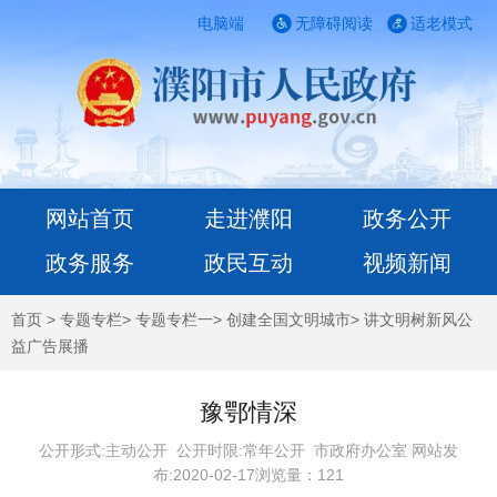
电脑端
无障碍阅读
适老模式
网站首页
走进濮阳
政务公开
政务服务
政民互动
视频新闻
首页
>
专题专栏
>
专题专栏一
>
创建全国文明城市
>
讲文明树新风公
益广告展播
豫鄂情深
公开形式:主动公开 公开时限:常年公开
市政府办公室 网站发
布:2020-02-17浏览量：
121