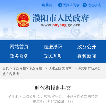
电脑端
无障碍阅读
适老模式
网站首页
走进濮阳
政务公开
政务服务
政民互动
视频新闻
首页
>
专题专栏
>
专题专栏一
>
创建全国文明城市
>
讲文明树新风公
益广告展播
时代楷模郝井文
公开形式:主动公开 公开时限:常年公开
市政府办公室 网站发
布:2019-01-14浏览量：
129